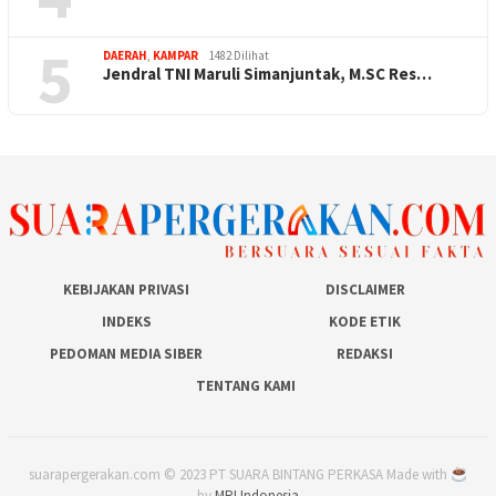
5
DAERAH
,
KAMPAR
1482 Dilihat
Jendral TNI Maruli Simanjuntak, M.SC Res…
KEBIJAKAN PRIVASI
DISCLAIMER
INDEKS
KODE ETIK
PEDOMAN MEDIA SIBER
REDAKSI
TENTANG KAMI
suarapergerakan.com © 2023 PT SUARA BINTANG PERKASA Made with
by
MRI Indonesia