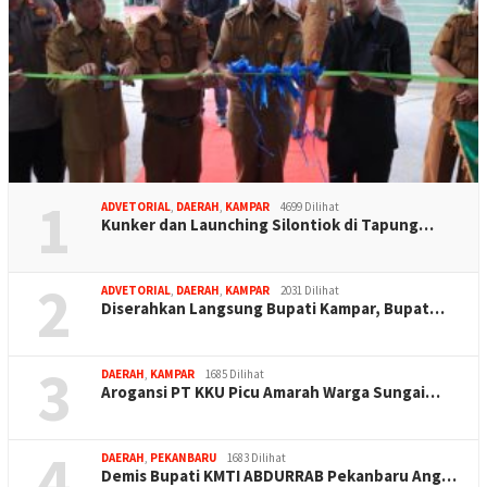
1
ADVETORIAL
,
DAERAH
,
KAMPAR
4699 Dilihat
Kunker dan Launching Silontiok di Tapung…
2
ADVETORIAL
,
DAERAH
,
KAMPAR
2031 Dilihat
Diserahkan Langsung Bupati Kampar, Bupat…
3
DAERAH
,
KAMPAR
1685 Dilihat
Arogansi PT KKU Picu Amarah Warga Sungai…
4
DAERAH
,
PEKANBARU
1683 Dilihat
Demis Bupati KMTI ABDURRAB Pekanbaru Ang…