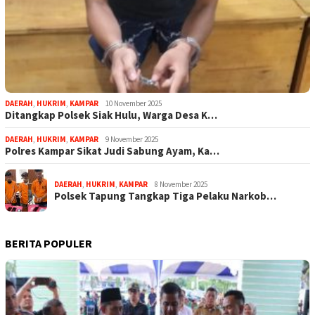
DAERAH
,
HUKRIM
,
KAMPAR
10 November 2025
Ditangkap Polsek Siak Hulu, Warga Desa K…
DAERAH
,
HUKRIM
,
KAMPAR
9 November 2025
Polres Kampar Sikat Judi Sabung Ayam, Ka…
DAERAH
,
HUKRIM
,
KAMPAR
8 November 2025
Polsek Tapung Tangkap Tiga Pelaku Narkob…
BERITA POPULER