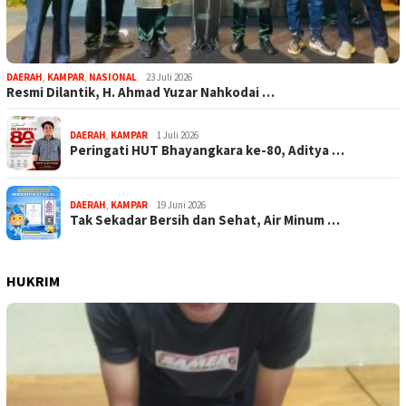
DAERAH
,
KAMPAR
,
NASIONAL
23 Juli 2026
Resmi Dilantik, H. Ahmad Yuzar Nahkodai …
DAERAH
,
KAMPAR
1 Juli 2026
Peringati HUT Bhayangkara ke-80, Aditya …
DAERAH
,
KAMPAR
19 Juni 2026
Tak Sekadar Bersih dan Sehat, Air Minum …
HUKRIM