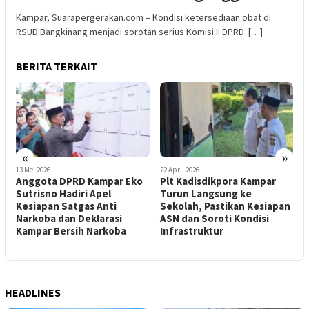
Kampar, Suarapergerakan.com – Kondisi ketersediaan obat di
RSUD Bangkinang menjadi sorotan serius Komisi II DPRD […]
BERITA TERKAIT
«
»
13 Mei 2026
22 April 2026
2
Anggota DPRD Kampar Eko
Plt Kadisdikpora Kampar
H
Sutrisno Hadiri Apel
Turun Langsung ke
I
Kesiapan Satgas Anti
Sekolah, Pastikan Kesiapan
K
Narkoba dan Deklarasi
ASN dan Soroti Kondisi
2
Kampar Bersih Narkoba
Infrastruktur
S
HEADLINES