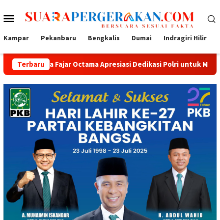
Loncat
Menu
ke
konten
Mobile
Kampar
Pekanbaru
Bengkalis
Dumai
Indragiri Hilir
ajar Octama Apresiasi Dedikasi Polri untuk Masyarakat
Terbaru
T