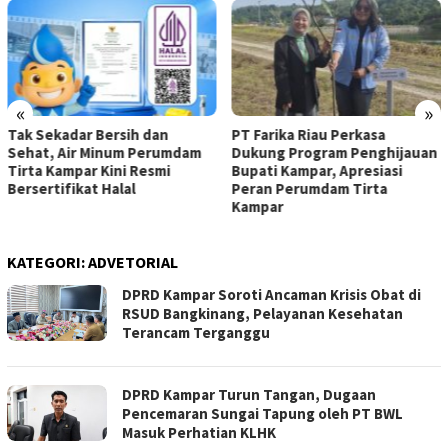
«
»
Tak Sekadar Bersih dan
PT Farika Riau Perkasa
Sehat, Air Minum Perumdam
Dukung Program Penghijauan
Tirta Kampar Kini Resmi
Bupati Kampar, Apresiasi
Bersertifikat Halal
Peran Perumdam Tirta
Kampar
KATEGORI:
ADVETORIAL
DPRD Kampar Soroti Ancaman Krisis Obat di
RSUD Bangkinang, Pelayanan Kesehatan
Terancam Terganggu
DPRD Kampar Turun Tangan, Dugaan
Pencemaran Sungai Tapung oleh PT BWL
Masuk Perhatian KLHK