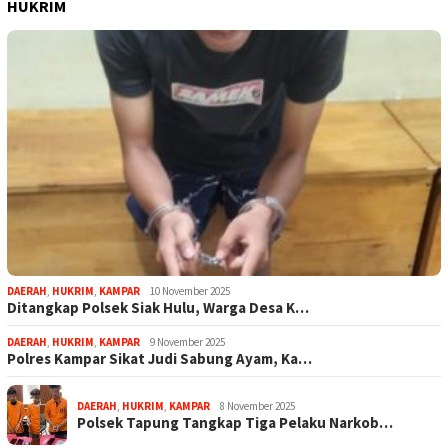
HUKRIM
DAERAH
,
HUKRIM
,
KAMPAR
10 November 2025
Ditangkap Polsek Siak Hulu, Warga Desa K…
DAERAH
,
HUKRIM
,
KAMPAR
9 November 2025
Polres Kampar Sikat Judi Sabung Ayam, Ka…
DAERAH
,
HUKRIM
,
KAMPAR
8 November 2025
Polsek Tapung Tangkap Tiga Pelaku Narkob…