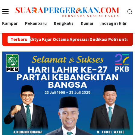
Loncat
Menu
ke
konten
Mobile
Kampar
Pekanbaru
Bengkalis
Dumai
Indragiri Hilir
itya Fajar Octama Apresiasi Dedikasi Polri untuk Masyarakat
Terbaru