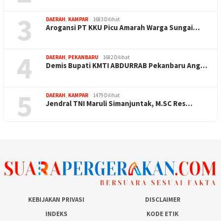
3
DAERAH
,
KAMPAR
1683 Dilihat
Arogansi PT KKU Picu Amarah Warga Sungai…
4
DAERAH
,
PEKANBARU
1682 Dilihat
Demis Bupati KMTI ABDURRAB Pekanbaru Ang…
5
DAERAH
,
KAMPAR
1479 Dilihat
Jendral TNI Maruli Simanjuntak, M.SC Res…
KEBIJAKAN PRIVASI
DISCLAIMER
INDEKS
KODE ETIK