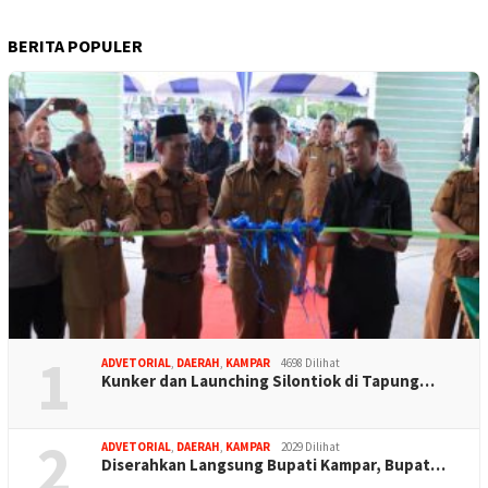
BERITA POPULER
1
ADVETORIAL
,
DAERAH
,
KAMPAR
4698 Dilihat
Kunker dan Launching Silontiok di Tapung…
2
ADVETORIAL
,
DAERAH
,
KAMPAR
2029 Dilihat
Diserahkan Langsung Bupati Kampar, Bupat…