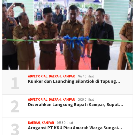
1
ADVETORIAL
,
DAERAH
,
KAMPAR
4697 Dilihat
Kunker dan Launching Silontiok di Tapung…
2
ADVETORIAL
,
DAERAH
,
KAMPAR
2029 Dilihat
Diserahkan Langsung Bupati Kampar, Bupat…
3
DAERAH
,
KAMPAR
1683 Dilihat
Arogansi PT KKU Picu Amarah Warga Sungai…