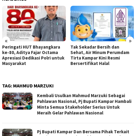
«
»
Tak Sekadar Bersih dan
PT Farika Riau Perkasa
Sehat, Air Minum Perumdam
Dukung Program Penghijauan
Tirta Kampar Kini Resmi
Bupati Kampar, Apresiasi
Bersertifikat Halal
Peran Perumdam Tirta
Kampar
TAG:
MAHMUD MARZUKI
Kembali Usulkan Mahmud Marzuki Sebagai
Pahlawan Nasional, Pj Bupati Kampar Hambali
Minta Semua Stakeholder Serius Untuk
Meraih Gelar Pahlawan Nasional
Pj Bupati Kampar Dan Bersama Pihak Terkait