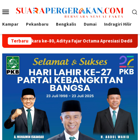
Loncat
Menu
ke
konten
Mobile
Kampar
Pekanbaru
Bengkalis
Dumai
Indragiri Hilir
ara ke-80, Aditya Fajar Octama Apresiasi Dedikasi Polri untuk Ma
Terbaru