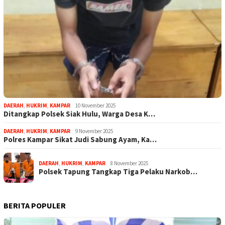
DAERAH
,
HUKRIM
,
KAMPAR
10 November 2025
Ditangkap Polsek Siak Hulu, Warga Desa K…
DAERAH
,
HUKRIM
,
KAMPAR
9 November 2025
Polres Kampar Sikat Judi Sabung Ayam, Ka…
DAERAH
,
HUKRIM
,
KAMPAR
8 November 2025
Polsek Tapung Tangkap Tiga Pelaku Narkob…
BERITA POPULER