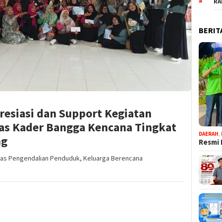
RA
BERIT
siasi dan Support Kegiatan
tas Kader Bangga Kencana Tingkat
DAERAH
,
ng
Resmi 
nas Pengendalian Penduduk, Keluarga Berencana