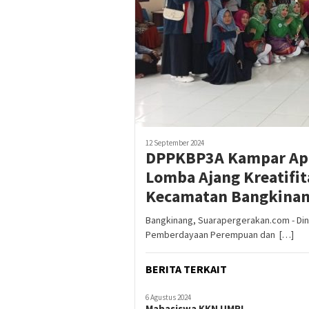
12 September 2024
DPPKBP3A Kampar Apre
Lomba Ajang Kreatifi
Kecamatan Bangkina
Bangkinang, Suarapergerakan.com - Di
Pemberdayaan Perempuan dan […]
BERITA TERKAIT
6 Agustus 2024
Mahasiswa KKN UMRI