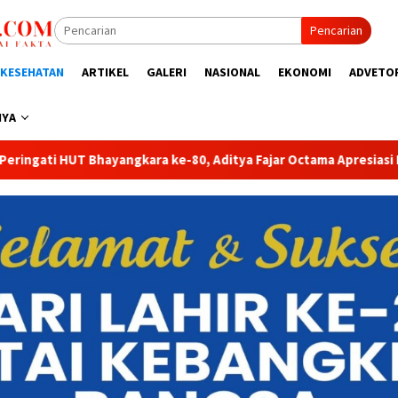
Pencarian
KESEHATAN
ARTIKEL
GALERI
NASIONAL
EKONOMI
ADVETO
NYA
ya Fajar Octama Apresiasi Dedikasi Polri untuk Masyarakat