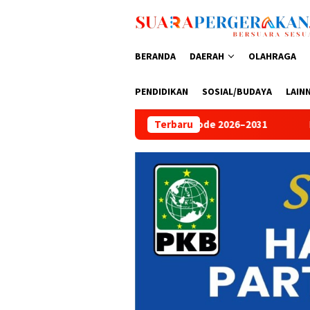
Loncat
ke
konten
BERANDA
DAERAH
OLAHRAGA
PENDIDIKAN
SOSIAL/BUDAYA
LAIN
Periode 2026–2031
Peringati HUT Bhayangkara ke-80, Adit
Terbaru