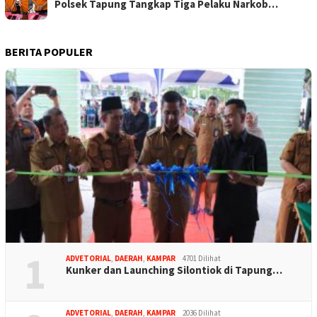
Polsek Tapung Tangkap Tiga Pelaku Narkob…
BERITA POPULER
1
ADVETORIAL
,
DAERAH
,
KAMPAR
4701 Dilihat
Kunker dan Launching Silontiok di Tapung…
ADVETORIAL
,
DAERAH
,
KAMPAR
2036 Dilihat