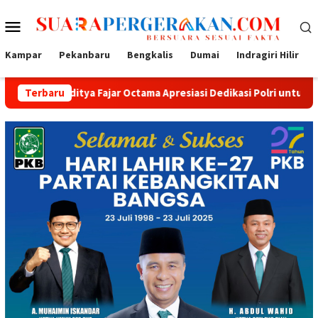
Loncat
Menu
ke
konten
Mobile
Kampar
Pekanbaru
Bengkalis
Dumai
Indragiri Hilir
ditya Fajar Octama Apresiasi Dedikasi Polri untuk Masyarakat
Terbaru