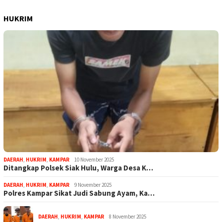
HUKRIM
DAERAH
,
HUKRIM
,
KAMPAR
10 November 2025
Ditangkap Polsek Siak Hulu, Warga Desa K…
DAERAH
,
HUKRIM
,
KAMPAR
9 November 2025
Polres Kampar Sikat Judi Sabung Ayam, Ka…
DAERAH
,
HUKRIM
,
KAMPAR
8 November 2025