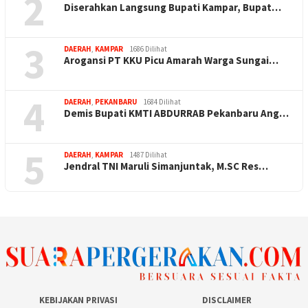
2
Diserahkan Langsung Bupati Kampar, Bupat…
3
DAERAH
,
KAMPAR
1686 Dilihat
Arogansi PT KKU Picu Amarah Warga Sungai…
4
DAERAH
,
PEKANBARU
1684 Dilihat
Demis Bupati KMTI ABDURRAB Pekanbaru Ang…
5
DAERAH
,
KAMPAR
1487 Dilihat
Jendral TNI Maruli Simanjuntak, M.SC Res…
KEBIJAKAN PRIVASI
DISCLAIMER