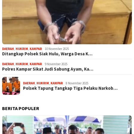
DAERAH
,
HUKRIM
,
KAMPAR
10 November 2025
Ditangkap Polsek Siak Hulu, Warga Desa K…
DAERAH
,
HUKRIM
,
KAMPAR
9 November 2025
Polres Kampar Sikat Judi Sabung Ayam, Ka…
DAERAH
,
HUKRIM
,
KAMPAR
8 November 2025
Polsek Tapung Tangkap Tiga Pelaku Narkob…
BERITA POPULER