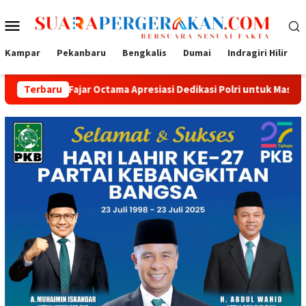
Loncat
Menu
ke
konten
Mobile
Kampar
Pekanbaru
Bengkalis
Dumai
Indragiri Hilir
ajar Octama Apresiasi Dedikasi Polri untuk Masyarakat
Terbaru
T