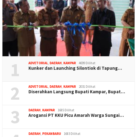
1
ADVETORIAL
,
DAERAH
,
KAMPAR
4699 Dilihat
Kunker dan Launching Silontiok di Tapung…
2
ADVETORIAL
,
DAERAH
,
KAMPAR
2031 Dilihat
Diserahkan Langsung Bupati Kampar, Bupat…
3
DAERAH
,
KAMPAR
1685 Dilihat
Arogansi PT KKU Picu Amarah Warga Sungai…
DAERAH
,
PEKANBARU
1683 Dilihat