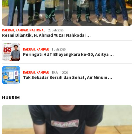
DAERAH
,
KAMPAR
,
NASIONAL
23 Juli 2026
Resmi Dilantik, H. Ahmad Yuzar Nahkodai …
DAERAH
,
KAMPAR
1 Juli 2026
Peringati HUT Bhayangkara ke-80, Aditya …
DAERAH
,
KAMPAR
19 Juni 2026
Tak Sekadar Bersih dan Sehat, Air Minum …
HUKRIM