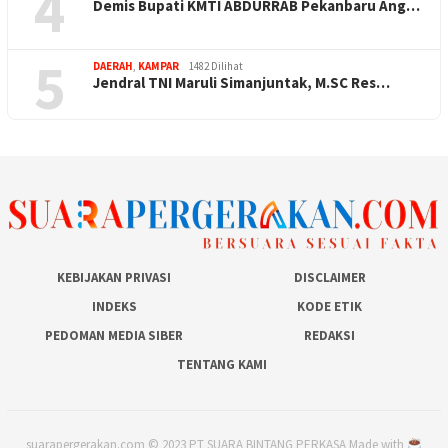
4
Demis Bupati KMTI ABDURRAB Pekanbaru Ang…
5
DAERAH
,
KAMPAR
1482 Dilihat
Jendral TNI Maruli Simanjuntak, M.SC Res…
KEBIJAKAN PRIVASI
DISCLAIMER
INDEKS
KODE ETIK
PEDOMAN MEDIA SIBER
REDAKSI
TENTANG KAMI
suarapergerakan.com © 2023 PT SUARA BINTANG PERKASA Made with