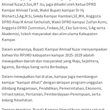
Ahmad Yuzar,S.Sos,MT itu, juga dihadiri oleh Ketua DPRD
Kampar Ahmad Taridi, Wakil Bupati kampar Dr Hj
Misharti,S.Ag,M.Si, Sekda Kampar Hambali,SE,MH, Anggota
DPRD Riau M Amal Fathullah, Wakil DPRD kampar Zulfan Azmi,
Anggota DPRD Zumrotun, Firdaus,SE, Eko Sutrisno, S.Ag serta
Akademisi, tokoh masyarakat dan alim ulama Kabupaten
Kampar.
Dalam arahannya, Bupati Kampar Ahmad Yuzar menyampaikan
bahwa Visi RPJMD kabupaten kampar 2025-2029 adalah
mewujudkan daerah dan masyarakat yang Maju, Sejahtera,
Agamis, Berdaya Saing serta Berbudaya.
Dalam mewujudkan hal di atas, kampar juga membangun
kampar “kampar dihati” dengan delapan program unggulan
dibidang Keagamaan, Pendidikan, Pemerintahan, Ekonomi,
Infrastruktur, Pertanian, Pemberdayaan Perempuan, serta
bidang Kesehatan.
Dengan demikian, Bupati Kampar Ahmad Yuzar minta seluruh