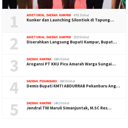
1
ADVETORIAL
,
DAERAH
,
KAMPAR
4701 Dilihat
Kunker dan Launching Silontiok di Tapung…
2
ADVETORIAL
,
DAERAH
,
KAMPAR
2033 Dilihat
Diserahkan Langsung Bupati Kampar, Bupat…
3
DAERAH
,
KAMPAR
1685 Dilihat
Arogansi PT KKU Picu Amarah Warga Sungai…
4
DAERAH
,
PEKANBARU
1683 Dilihat
Demis Bupati KMTI ABDURRAB Pekanbaru Ang…
5
DAERAH
,
KAMPAR
1482 Dilihat
Jendral TNI Maruli Simanjuntak, M.SC Res…