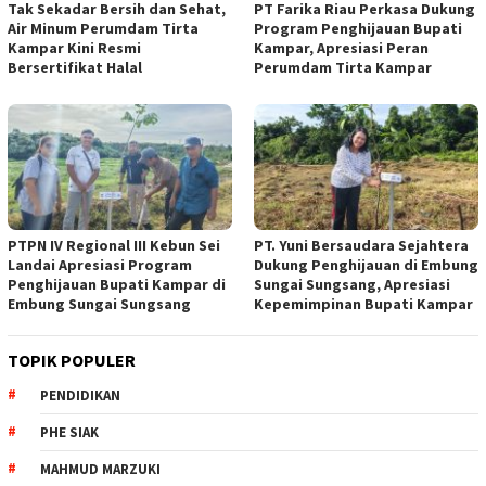
Tak Sekadar Bersih dan Sehat,
PT Farika Riau Perkasa Dukung
Air Minum Perumdam Tirta
Program Penghijauan Bupati
Kampar Kini Resmi
Kampar, Apresiasi Peran
Bersertifikat Halal
Perumdam Tirta Kampar
PTPN IV Regional III Kebun Sei
PT. Yuni Bersaudara Sejahtera
Landai Apresiasi Program
Dukung Penghijauan di Embung
Penghijauan Bupati Kampar di
Sungai Sungsang, Apresiasi
Embung Sungai Sungsang
Kepemimpinan Bupati Kampar ‎
TOPIK POPULER
PENDIDIKAN
PHE SIAK
MAHMUD MARZUKI