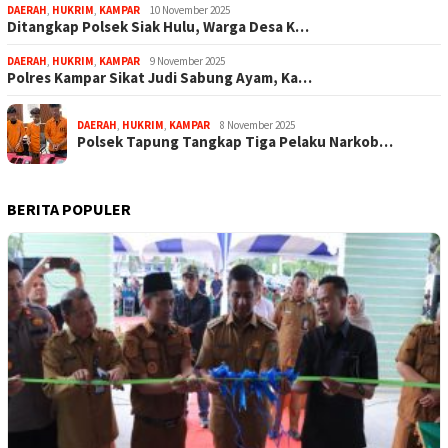
DAERAH
,
HUKRIM
,
KAMPAR
10 November 2025
Ditangkap Polsek Siak Hulu, Warga Desa K…
DAERAH
,
HUKRIM
,
KAMPAR
9 November 2025
Polres Kampar Sikat Judi Sabung Ayam, Ka…
DAERAH
,
HUKRIM
,
KAMPAR
8 November 2025
Polsek Tapung Tangkap Tiga Pelaku Narkob…
BERITA POPULER