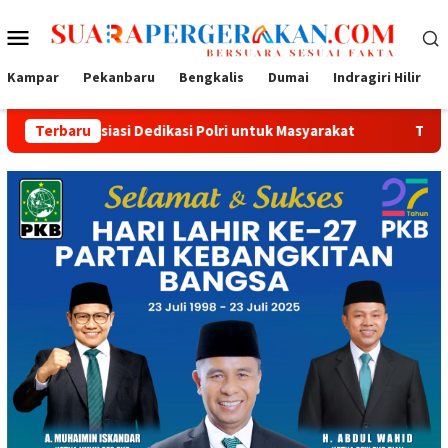
Loncat
Menu
ke
konten
Mobile
Kampar
Pekanbaru
Bengkalis
Dumai
Indragiri Hilir
 Dedikasi Polri untuk Masyarakat
Terbaru
Tak Sekadar Bersih dan