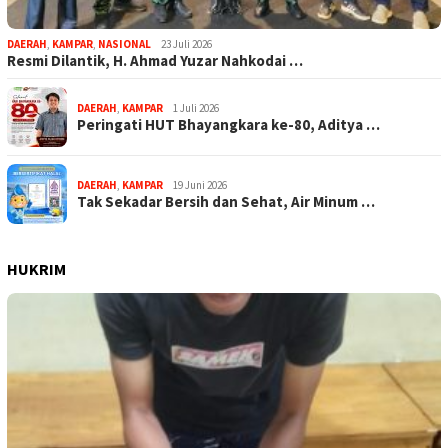
DAERAH
,
KAMPAR
,
NASIONAL
23 Juli 2026
Resmi Dilantik, H. Ahmad Yuzar Nahkodai …
DAERAH
,
KAMPAR
1 Juli 2026
Peringati HUT Bhayangkara ke-80, Aditya …
DAERAH
,
KAMPAR
19 Juni 2026
Tak Sekadar Bersih dan Sehat, Air Minum …
HUKRIM