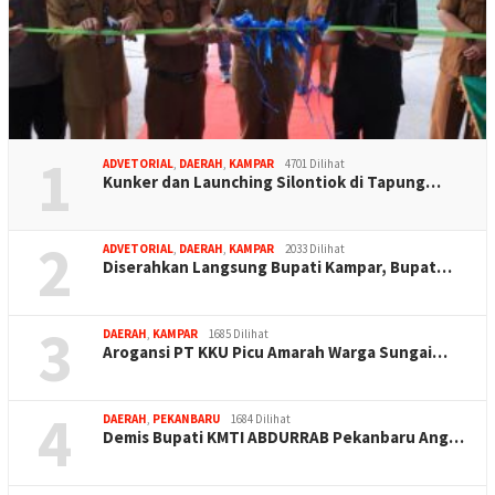
1
ADVETORIAL
,
DAERAH
,
KAMPAR
4701 Dilihat
Kunker dan Launching Silontiok di Tapung…
2
ADVETORIAL
,
DAERAH
,
KAMPAR
2033 Dilihat
Diserahkan Langsung Bupati Kampar, Bupat…
3
DAERAH
,
KAMPAR
1685 Dilihat
Arogansi PT KKU Picu Amarah Warga Sungai…
4
DAERAH
,
PEKANBARU
1684 Dilihat
Demis Bupati KMTI ABDURRAB Pekanbaru Ang…