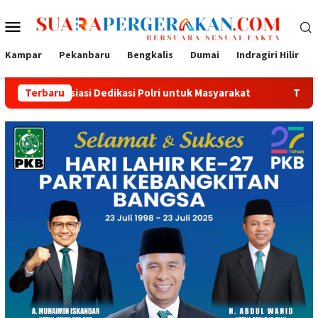
Loncat
Menu
ke
konten
Mobile
Kampar
Pekanbaru
Bengkalis
Dumai
Indragiri Hilir
i Dedikasi Polri untuk Masyarakat
Terbaru
Tak Sekadar Bersih dan