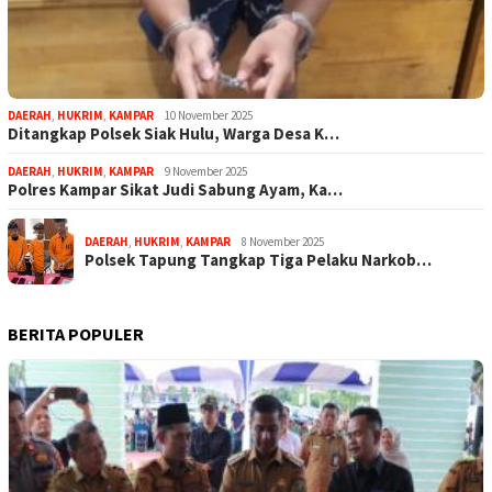
DAERAH
,
HUKRIM
,
KAMPAR
10 November 2025
Ditangkap Polsek Siak Hulu, Warga Desa K…
DAERAH
,
HUKRIM
,
KAMPAR
9 November 2025
Polres Kampar Sikat Judi Sabung Ayam, Ka…
DAERAH
,
HUKRIM
,
KAMPAR
8 November 2025
Polsek Tapung Tangkap Tiga Pelaku Narkob…
BERITA POPULER