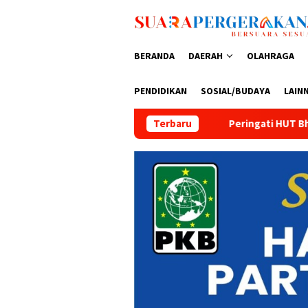
Loncat
ke
konten
BERANDA
DAERAH
OLAHRAGA
PENDIDIKAN
SOSIAL/BUDAYA
LAIN
Peringati HUT Bhayangkara ke-80, Aditya Fajar Octama Ap
Terbaru