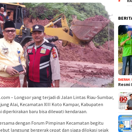
RA
BERIT
DAERAH
,
Resmi 
om – Longsor yang terjadi di Jalan Lintas Riau-Sumbar,
njung Alai, Kecamatan XIII Koto Kampar, Kabupaten
i diperkirakan baru bisa dilewati kendaraan.
 bersama dengan Forum Pimpinan Kecamatan begitu
but langsung bergerak cepat dan siaga dilokasi sejak