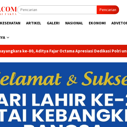
Pencarian
KESEHATAN
ARTIKEL
GALERI
NASIONAL
EKONOMI
ADVETO
NYA
resiasi Dedikasi Polri untuk Masyarakat
Tak Sekadar Ber