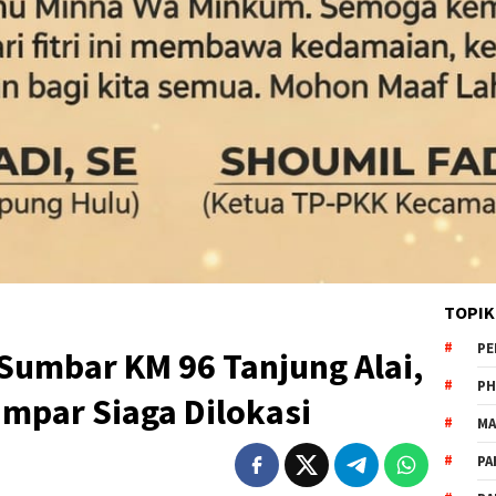
TOPIK
PE
-Sumbar KM 96 Tanjung Alai,
PH
ampar Siaga Dilokasi
MA
PA