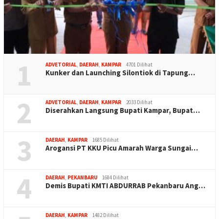
1
ADVETORIAL
,
DAERAH
,
KAMPAR
4701 Dilihat
Kunker dan Launching Silontiok di Tapung…
2
ADVETORIAL
,
DAERAH
,
KAMPAR
2033 Dilihat
Diserahkan Langsung Bupati Kampar, Bupat…
3
DAERAH
,
KAMPAR
1685 Dilihat
Arogansi PT KKU Picu Amarah Warga Sungai…
4
DAERAH
,
PEKANBARU
1684 Dilihat
Demis Bupati KMTI ABDURRAB Pekanbaru Ang…
DAERAH
,
KAMPAR
1482 Dilihat