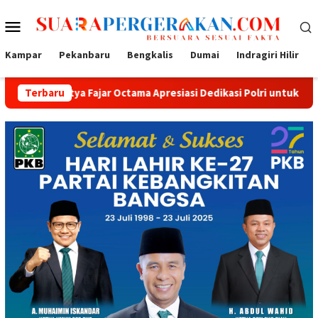
Loncat
Menu
ke
konten
Mobile
Kampar
Pekanbaru
Bengkalis
Dumai
Indragiri Hilir
 Fajar Octama Apresiasi Dedikasi Polri untuk Masyarakat
Terbaru