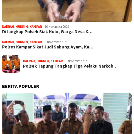
DAERAH
,
HUKRIM
,
KAMPAR
10 November 2025
Ditangkap Polsek Siak Hulu, Warga Desa K…
DAERAH
,
HUKRIM
,
KAMPAR
9 November 2025
Polres Kampar Sikat Judi Sabung Ayam, Ka…
DAERAH
,
HUKRIM
,
KAMPAR
8 November 2025
Polsek Tapung Tangkap Tiga Pelaku Narkob…
BERITA POPULER