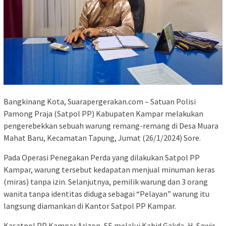
Bangkinang Kota, Suarapergerakan.com – Satuan Polisi
Pamong Praja (Satpol PP) Kabupaten Kampar melakukan
pengerebekkan sebuah warung remang-remang di Desa Muara
Mahat Baru, Kecamatan Tapung, Jumat (26/1/2024) Sore.
Pada Operasi Penegakan Perda yang dilakukan Satpol PP
Kampar, warung tersebut kedapatan menjual minuman keras
(miras) tanpa izin. Selanjutnya, pemilik warung dan 3 orang
wanita tanpa identitas diduga sebagai “Pelayan” warung itu
langsung diamankan di Kantor Satpol PP Kampar.
Kasatpol PP Kampar Arizon, SE melalui Kabid Gakda, H. Sawir,