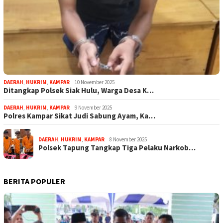
DAERAH
,
HUKRIM
,
KAMPAR
10 November 2025
Ditangkap Polsek Siak Hulu, Warga Desa K…
DAERAH
,
HUKRIM
,
KAMPAR
9 November 2025
Polres Kampar Sikat Judi Sabung Ayam, Ka…
DAERAH
,
HUKRIM
,
KAMPAR
8 November 2025
Polsek Tapung Tangkap Tiga Pelaku Narkob…
BERITA POPULER