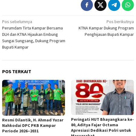
Navigasi
Pos sebelumnya
Pos berikutnya
Perumdam Tirta Kampar Bersama
KTNA Kampar Dukung Program
pos
DLH dan KTNA Hijaukan Embung
Penghijauan Bupati Kampar
Sungai Sungsang, Dukung Program
Bupati Kampar
POS TERKAIT
Peringati HUT Bhayangkara ke-
Resmi Dilantik, H. Ahmad Yuzar
80, Aditya Fajar Octama
Nahkodai DPC PKB Kampar
Apresiasi Dedikasi Polri untuk
Periode 2026–2031
Masyarakat