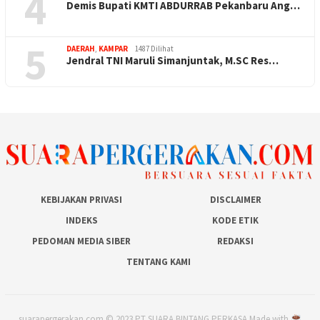
4
Demis Bupati KMTI ABDURRAB Pekanbaru Ang…
5
DAERAH
,
KAMPAR
1487 Dilihat
Jendral TNI Maruli Simanjuntak, M.SC Res…
KEBIJAKAN PRIVASI
DISCLAIMER
INDEKS
KODE ETIK
PEDOMAN MEDIA SIBER
REDAKSI
TENTANG KAMI
suarapergerakan.com © 2023 PT SUARA BINTANG PERKASA Made with