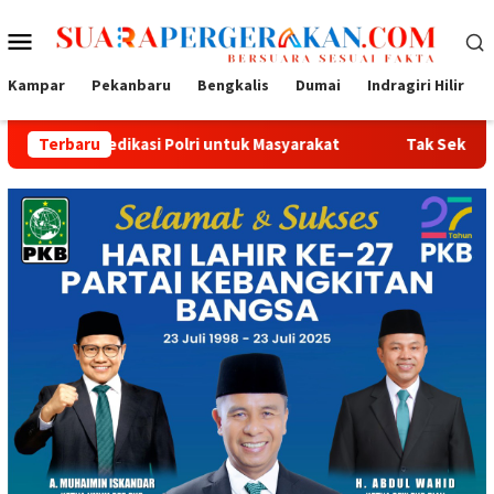
Loncat
Menu
ke
konten
Mobile
Kampar
Pekanbaru
Bengkalis
Dumai
Indragiri Hilir
kat
Terbaru
Tak Sekadar Bersih dan Sehat, Air Minum Perumdam Tir