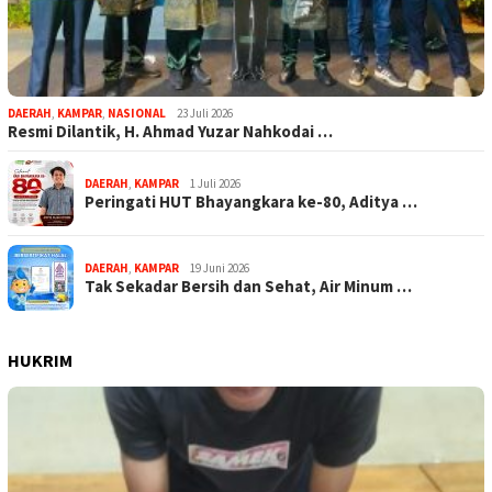
DAERAH
,
KAMPAR
,
NASIONAL
23 Juli 2026
Resmi Dilantik, H. Ahmad Yuzar Nahkodai …
DAERAH
,
KAMPAR
1 Juli 2026
Peringati HUT Bhayangkara ke-80, Aditya …
DAERAH
,
KAMPAR
19 Juni 2026
Tak Sekadar Bersih dan Sehat, Air Minum …
HUKRIM