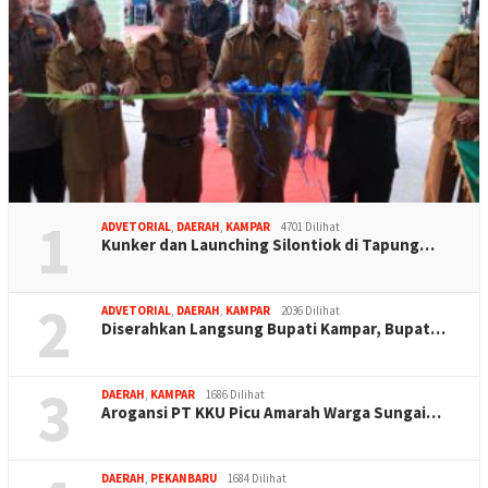
1
ADVETORIAL
,
DAERAH
,
KAMPAR
4701 Dilihat
Kunker dan Launching Silontiok di Tapung…
2
ADVETORIAL
,
DAERAH
,
KAMPAR
2036 Dilihat
Diserahkan Langsung Bupati Kampar, Bupat…
3
DAERAH
,
KAMPAR
1686 Dilihat
Arogansi PT KKU Picu Amarah Warga Sungai…
DAERAH
,
PEKANBARU
1684 Dilihat