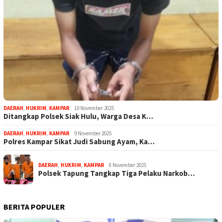
DAERAH
,
HUKRIM
,
KAMPAR
10 November 2025
Ditangkap Polsek Siak Hulu, Warga Desa K…
DAERAH
,
HUKRIM
,
KAMPAR
9 November 2025
Polres Kampar Sikat Judi Sabung Ayam, Ka…
DAERAH
,
HUKRIM
,
KAMPAR
8 November 2025
Polsek Tapung Tangkap Tiga Pelaku Narkob…
BERITA POPULER