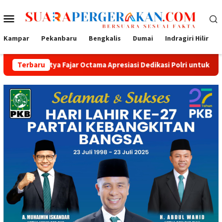
Loncat
Menu
ke
konten
Mobile
Kampar
Pekanbaru
Bengkalis
Dumai
Indragiri Hilir
Fajar Octama Apresiasi Dedikasi Polri untuk Masyarakat
Terbaru