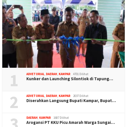
1
ADVETORIAL
,
DAERAH
,
KAMPAR
4701 Dilihat
Kunker dan Launching Silontiok di Tapung…
2
ADVETORIAL
,
DAERAH
,
KAMPAR
2037 Dilihat
Diserahkan Langsung Bupati Kampar, Bupat…
3
DAERAH
,
KAMPAR
1687 Dilihat
Arogansi PT KKU Picu Amarah Warga Sungai…