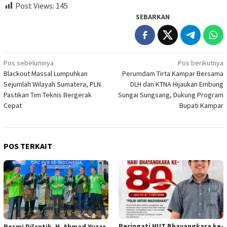
Post Views:
145
SEBARKAN
Navigasi
Pos sebelumnya
Pos berikutnya
Blackout Massal Lumpuhkan
Perumdam Tirta Kampar Bersama
pos
Sejumlah Wilayah Sumatera, PLN
DLH dan KTNA Hijaukan Embung
Pastikan Tim Teknis Bergerak
Sungai Sungsang, Dukung Program
Cepat
Bupati Kampar
POS TERKAIT
Peringati HUT Bhayangkara ke-
Resmi Dilantik, H. Ahmad Yuzar