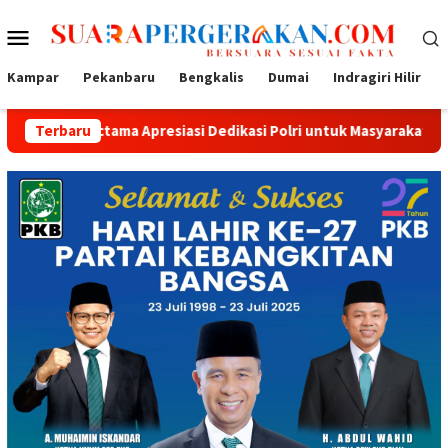
Loncat
Menu
ke
konten
Mobile
Kampar
Pekanbaru
Bengkalis
Dumai
Indragiri Hilir
tama Apresiasi Dedikasi Polri untuk Masyarakat
Terbaru
Tak Seka