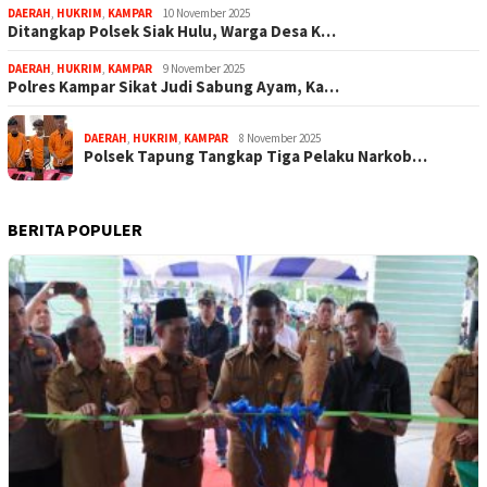
DAERAH
,
HUKRIM
,
KAMPAR
10 November 2025
Ditangkap Polsek Siak Hulu, Warga Desa K…
DAERAH
,
HUKRIM
,
KAMPAR
9 November 2025
Polres Kampar Sikat Judi Sabung Ayam, Ka…
DAERAH
,
HUKRIM
,
KAMPAR
8 November 2025
Polsek Tapung Tangkap Tiga Pelaku Narkob…
BERITA POPULER