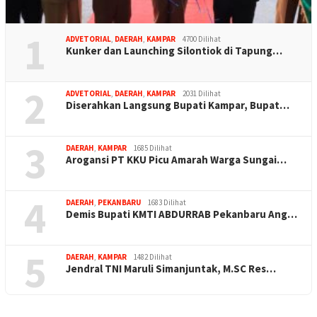
1
ADVETORIAL
,
DAERAH
,
KAMPAR
4700 Dilihat
Kunker dan Launching Silontiok di Tapung…
2
ADVETORIAL
,
DAERAH
,
KAMPAR
2031 Dilihat
Diserahkan Langsung Bupati Kampar, Bupat…
3
DAERAH
,
KAMPAR
1685 Dilihat
Arogansi PT KKU Picu Amarah Warga Sungai…
4
DAERAH
,
PEKANBARU
1683 Dilihat
Demis Bupati KMTI ABDURRAB Pekanbaru Ang…
5
DAERAH
,
KAMPAR
1482 Dilihat
Jendral TNI Maruli Simanjuntak, M.SC Res…