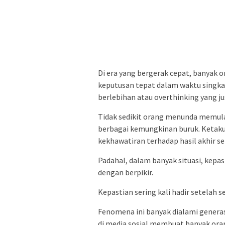
Di era yang bergerak cepat, banyak 
keputusan tepat dalam waktu singkat.
berlebihan atau overthinking yang 
Tidak sedikit orang menunda memul
berbagai kemungkinan buruk. Ketakut
kekhawatiran terhadap hasil akhir s
Padahal, dalam banyak situasi, kepa
dengan berpikir.
Kepastian sering kali hadir setelah 
Fenomena ini banyak dialami generasi
di media sosial membuat banyak ora