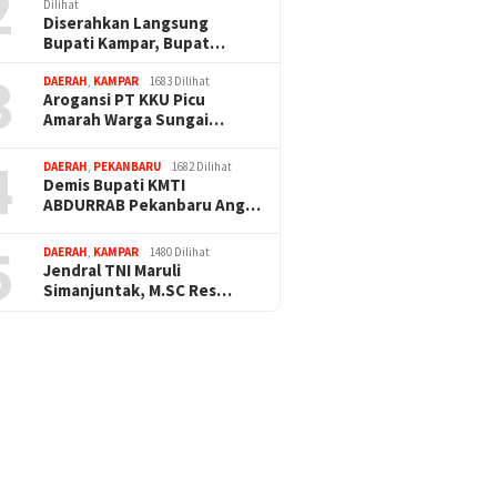
2
Dilihat
Diserahkan Langsung
Bupati Kampar, Bupat…
3
DAERAH
,
KAMPAR
1683 Dilihat
Arogansi PT KKU Picu
Amarah Warga Sungai…
4
DAERAH
,
PEKANBARU
1682 Dilihat
Demis Bupati KMTI
ABDURRAB Pekanbaru Ang…
5
DAERAH
,
KAMPAR
1480 Dilihat
Jendral TNI Maruli
Simanjuntak, M.SC Res…