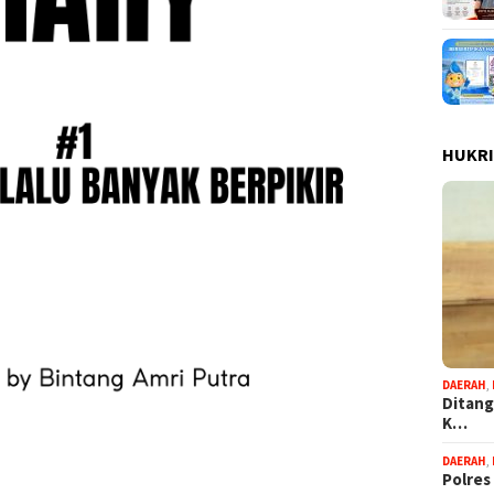
HUKR
DAERAH
,
Ditang
K…
DAERAH
,
Polres