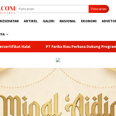
Pencarian
KESEHATAN
ARTIKEL
GALERI
NASIONAL
EKONOMI
ADVETO
NYA
Farika Riau Perkasa Dukung Program Penghijauan Bupati Kampar,