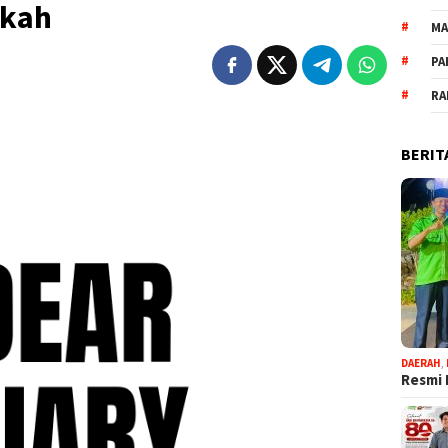
gkah
MA
PA
RA
BERIT
DAERAH
,
Resmi 