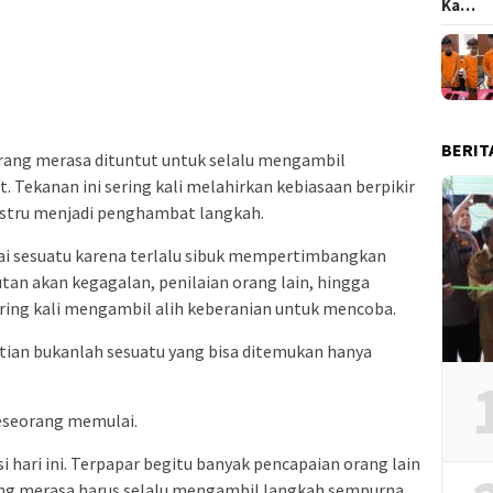
Ka…
BERIT
orang merasa dituntut untuk selalu mengambil
 Tekanan ini sering kali melahirkan kebiasaan berpikir
justru menjadi penghambat langkah.
ai sesuatu karena terlalu sibuk mempertimbangkan
an akan kegagalan, penilaian orang lain, hingga
ering kali mengambil alih keberanian untuk mencoba.
stian bukanlah sesuatu yang bisa ditemukan hanya
seseorang memulai.
 hari ini. Terpapar begitu banyak pencapaian orang lain
ng merasa harus selalu mengambil langkah sempurna.