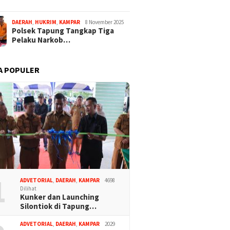
DAERAH
,
HUKRIM
,
KAMPAR
8 November 2025
Polsek Tapung Tangkap Tiga
Pelaku Narkob…
A POPULER
1
ADVETORIAL
,
DAERAH
,
KAMPAR
4698
Dilihat
Kunker dan Launching
Silontiok di Tapung…
ADVETORIAL
,
DAERAH
,
KAMPAR
2029