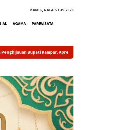
KAMIS, 6 AGUSTUS 2026
RIAL
AGAMA
PARIWISATA
 Apresiasi Peran Perumdam Tirta Kampar
PTPN IV Regiona