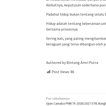
Akibatnya, keputusan sederhana pun 
Padahal hidup bukan tentang selalu b
Hidup adalah tentang keberanian unt
bersama prosesnya.
Sering kali, yang paling menghambat
keraguan yang terus dibangun oleh pi
Authored by Bintang Amri Putra
Post Views:
86
Navigasi
Pos sebelumnya
Ujian Camaba PMB TA 2026/2027 STIE Bang
pos