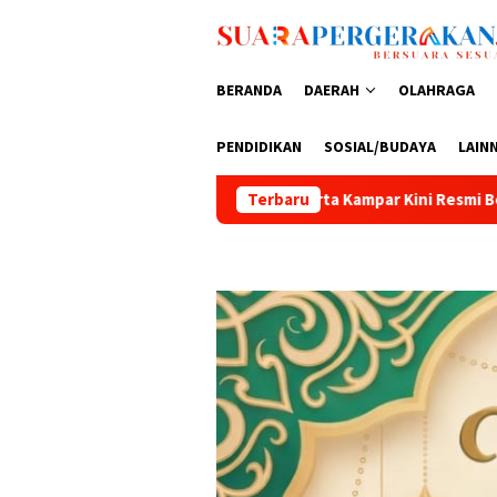
Loncat
ke
konten
BERANDA
DAERAH
OLAHRAGA
PENDIDIKAN
SOSIAL/BUDAYA
LAIN
erumdam Tirta Kampar Kini Resmi Bersertifikat Halal
Terbaru
PT 