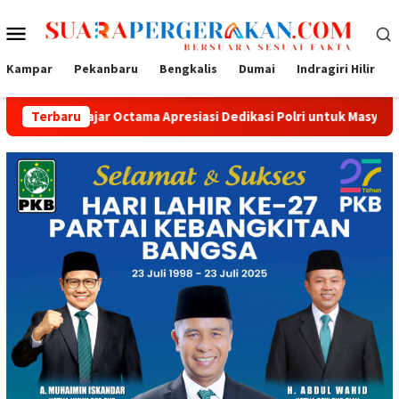
Loncat
Menu
ke
konten
Mobile
Kampar
Pekanbaru
Bengkalis
Dumai
Indragiri Hilir
 Octama Apresiasi Dedikasi Polri untuk Masyarakat
Terbaru
Tak Se