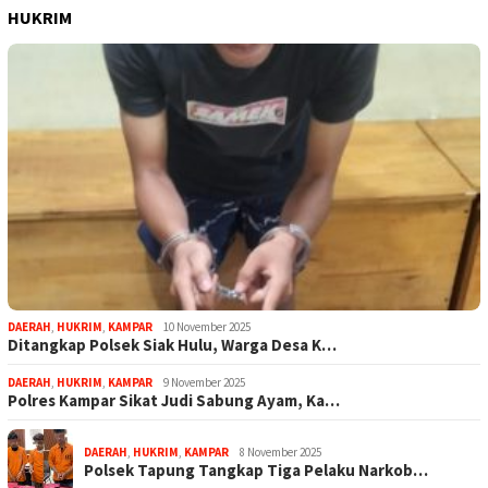
HUKRIM
DAERAH
,
HUKRIM
,
KAMPAR
10 November 2025
Ditangkap Polsek Siak Hulu, Warga Desa K…
DAERAH
,
HUKRIM
,
KAMPAR
9 November 2025
Polres Kampar Sikat Judi Sabung Ayam, Ka…
DAERAH
,
HUKRIM
,
KAMPAR
8 November 2025
Polsek Tapung Tangkap Tiga Pelaku Narkob…