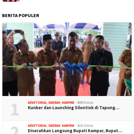
BERITA POPULER
1
ADVETORIAL
,
DAERAH
,
KAMPAR
4699 Dilihat
Kunker dan Launching Silontiok di Tapung…
2
ADVETORIAL
,
DAERAH
,
KAMPAR
2031 Dilihat
Diserahkan Langsung Bupati Kampar, Bupat…