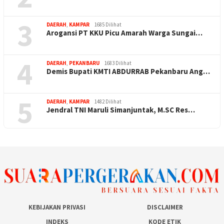
3
DAERAH
,
KAMPAR
1685 Dilihat
Arogansi PT KKU Picu Amarah Warga Sungai…
4
DAERAH
,
PEKANBARU
1683 Dilihat
Demis Bupati KMTI ABDURRAB Pekanbaru Ang…
5
DAERAH
,
KAMPAR
1482 Dilihat
Jendral TNI Maruli Simanjuntak, M.SC Res…
KEBIJAKAN PRIVASI
DISCLAIMER
INDEKS
KODE ETIK