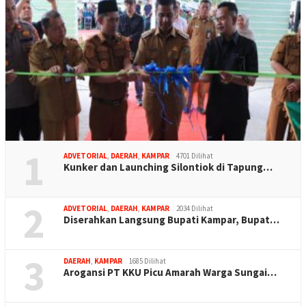
1
ADVETORIAL
,
DAERAH
,
KAMPAR
4701 Dilihat
Kunker dan Launching Silontiok di Tapung…
2
ADVETORIAL
,
DAERAH
,
KAMPAR
2034 Dilihat
Diserahkan Langsung Bupati Kampar, Bupat…
3
DAERAH
,
KAMPAR
1685 Dilihat
Arogansi PT KKU Picu Amarah Warga Sungai…