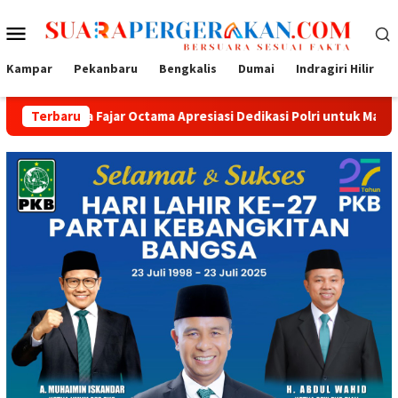
Loncat
Menu
ke
konten
Mobile
Kampar
Pekanbaru
Bengkalis
Dumai
Indragiri Hilir
tama Apresiasi Dedikasi Polri untuk Masyarakat
Terbaru
Tak Seka