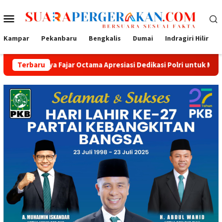
Loncat
Menu
ke
konten
Mobile
Kampar
Pekanbaru
Bengkalis
Dumai
Indragiri Hilir
Fajar Octama Apresiasi Dedikasi Polri untuk Masyarakat
Terbaru
T