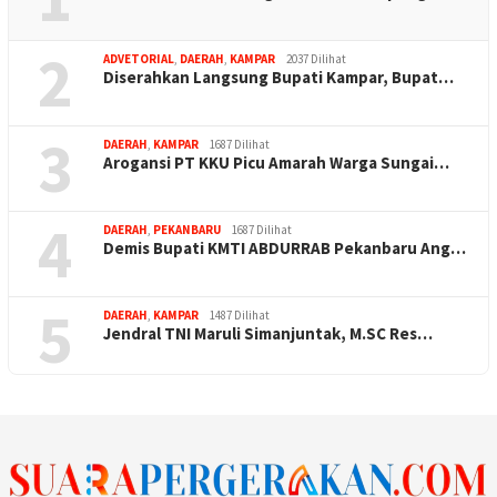
2
ADVETORIAL
,
DAERAH
,
KAMPAR
2037 Dilihat
Diserahkan Langsung Bupati Kampar, Bupat…
3
DAERAH
,
KAMPAR
1687 Dilihat
Arogansi PT KKU Picu Amarah Warga Sungai…
4
DAERAH
,
PEKANBARU
1687 Dilihat
Demis Bupati KMTI ABDURRAB Pekanbaru Ang…
5
DAERAH
,
KAMPAR
1487 Dilihat
Jendral TNI Maruli Simanjuntak, M.SC Res…