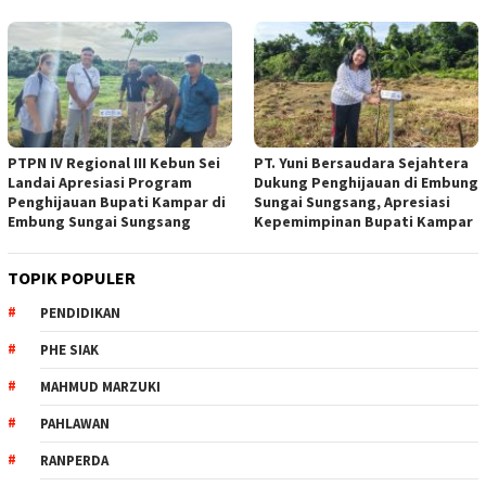
PTPN IV Regional III Kebun Sei
PT. Yuni Bersaudara Sejahtera
Landai Apresiasi Program
Dukung Penghijauan di Embung
Penghijauan Bupati Kampar di
Sungai Sungsang, Apresiasi
Embung Sungai Sungsang
Kepemimpinan Bupati Kampar ‎
TOPIK POPULER
PENDIDIKAN
PHE SIAK
MAHMUD MARZUKI
PAHLAWAN
RANPERDA