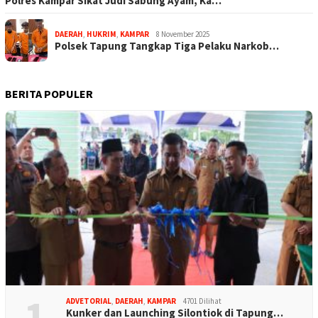
Polres Kampar Sikat Judi Sabung Ayam, Ka…
DAERAH
,
HUKRIM
,
KAMPAR
8 November 2025
Polsek Tapung Tangkap Tiga Pelaku Narkob…
BERITA POPULER
1
ADVETORIAL
,
DAERAH
,
KAMPAR
4701 Dilihat
Kunker dan Launching Silontiok di Tapung…