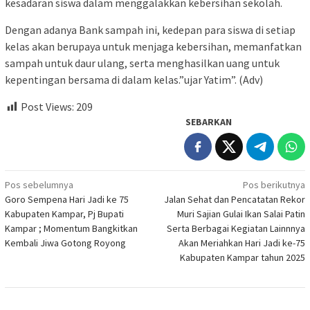
kesadaran siswa dalam menggalakkan kebersihan sekolah.
Dengan adanya Bank sampah ini, kedepan para siswa di setiap
kelas akan berupaya untuk menjaga kebersihan, memanfatkan
sampah untuk daur ulang, serta menghasilkan uang untuk
kepentingan bersama di dalam kelas.”ujar Yatim”. (Adv)
Post Views:
209
SEBARKAN
Navigasi
Pos sebelumnya
Pos berikutnya
Goro Sempena Hari Jadi ke 75
Jalan Sehat dan Pencatatan Rekor
pos
Kabupaten Kampar, Pj Bupati
Muri Sajian Gulai Ikan Salai Patin
Kampar ; Momentum Bangkitkan
Serta Berbagai Kegiatan Lainnnya
Kembali Jiwa Gotong Royong
Akan Meriahkan Hari Jadi ke-75
Kabupaten Kampar tahun 2025