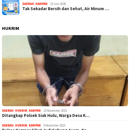
DAERAH
,
KAMPAR
19 Juni 2026
Tak Sekadar Bersih dan Sehat, Air Minum …
HUKRIM
DAERAH
,
HUKRIM
,
KAMPAR
10 November 2025
Ditangkap Polsek Siak Hulu, Warga Desa K…
DAERAH
,
HUKRIM
,
KAMPAR
9 November 2025