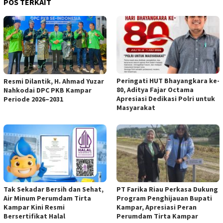
POS TERKAIT
Peringati HUT Bhayangkara ke-
Resmi Dilantik, H. Ahmad Yuzar
80, Aditya Fajar Octama
Nahkodai DPC PKB Kampar
Apresiasi Dedikasi Polri untuk
Periode 2026–2031
Masyarakat
Tak Sekadar Bersih dan Sehat,
PT Farika Riau Perkasa Dukung
Air Minum Perumdam Tirta
Program Penghijauan Bupati
Kampar Kini Resmi
Kampar, Apresiasi Peran
Bersertifikat Halal
Perumdam Tirta Kampar