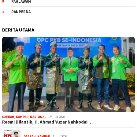
PAHLAWAN
RANPERDA
BERITA UTAMA
DAERAH
,
KAMPAR
,
NASIONAL
23 Juli 2026
Resmi Dilantik, H. Ahmad Yuzar Nahkodai …
DAERAH
,
KAMPAR
1 Juli 2026