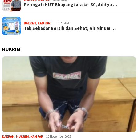
Peringati HUT Bhayangkara ke-80, Aditya …
DAERAH
,
KAMPAR
19 Juni 2026
Tak Sekadar Bersih dan Sehat, Air Minum …
HUKRIM
DAERAH
,
HUKRIM
,
KAMPAR
10 November 2025