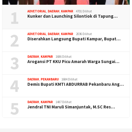
1
ADVETORIAL
,
DAERAH
,
KAMPAR
4701 Dilihat
Kunker dan Launching Silontiok di Tapung…
2
ADVETORIAL
,
DAERAH
,
KAMPAR
2036 Dilihat
Diserahkan Langsung Bupati Kampar, Bupat…
3
DAERAH
,
KAMPAR
1686 Dilihat
Arogansi PT KKU Picu Amarah Warga Sungai…
4
DAERAH
,
PEKANBARU
1684 Dilihat
Demis Bupati KMTI ABDURRAB Pekanbaru Ang…
5
DAERAH
,
KAMPAR
1487 Dilihat
Jendral TNI Maruli Simanjuntak, M.SC Res…