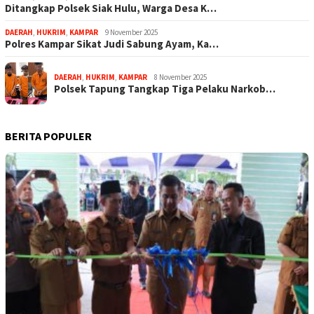
Ditangkap Polsek Siak Hulu, Warga Desa K…
DAERAH
,
HUKRIM
,
KAMPAR
9 November 2025
Polres Kampar Sikat Judi Sabung Ayam, Ka…
DAERAH
,
HUKRIM
,
KAMPAR
8 November 2025
Polsek Tapung Tangkap Tiga Pelaku Narkob…
BERITA POPULER