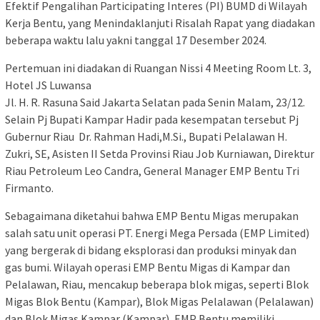
Efektif Pengalihan Participating Interes (PI) BUMD di Wilayah
Kerja Bentu, yang Menindaklanjuti Risalah Rapat yang diadakan
beberapa waktu lalu yakni tanggal 17 Desember 2024.
Pertemuan ini diadakan di Ruangan Nissi 4 Meeting Room Lt. 3,
Hotel JS Luwansa
Jl. H. R. Rasuna Said Jakarta Selatan pada Senin Malam, 23/12.
Selain Pj Bupati Kampar Hadir pada kesempatan tersebut Pj
Gubernur Riau Dr. Rahman Hadi,M.Si., Bupati Pelalawan H.
Zukri, SE, Asisten II Setda Provinsi Riau Job Kurniawan, Direktur
Riau Petroleum Leo Candra, General Manager EMP Bentu Tri
Firmanto.
Sebagaimana diketahui bahwa EMP Bentu Migas merupakan
salah satu unit operasi PT. Energi Mega Persada (EMP Limited)
yang bergerak di bidang eksplorasi dan produksi minyak dan
gas bumi. Wilayah operasi EMP Bentu Migas di Kampar dan
Pelalawan, Riau, mencakup beberapa blok migas, seperti Blok
Migas Blok Bentu (Kampar), Blok Migas Pelalawan (Pelalawan)
dan Blok Migas Kampar (Kampar), EMP Bentu memiliki