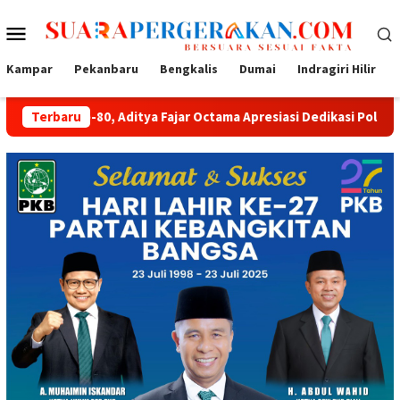
Loncat
Menu
ke
konten
Mobile
Kampar
Pekanbaru
Bengkalis
Dumai
Indragiri Hilir
 Aditya Fajar Octama Apresiasi Dedikasi Polri untuk Masyarakat
Terbaru