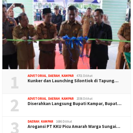
1
ADVETORIAL
,
DAERAH
,
KAMPAR
4701 Dilihat
Kunker dan Launching Silontiok di Tapung…
2
ADVETORIAL
,
DAERAH
,
KAMPAR
2036 Dilihat
Diserahkan Langsung Bupati Kampar, Bupat…
3
DAERAH
,
KAMPAR
1686 Dilihat
Arogansi PT KKU Picu Amarah Warga Sungai…