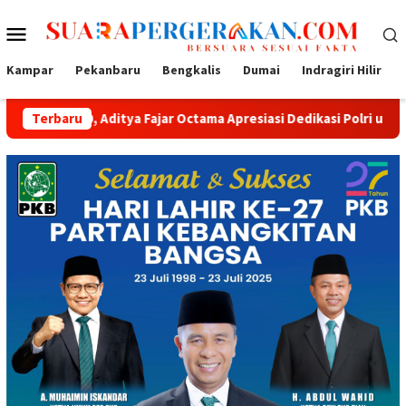
Loncat
Menu
ke
konten
Mobile
Kampar
Pekanbaru
Bengkalis
Dumai
Indragiri Hilir
itya Fajar Octama Apresiasi Dedikasi Polri untuk Masyarakat
Terbaru