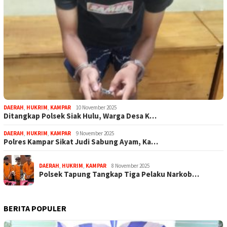
DAERAH
,
HUKRIM
,
KAMPAR
10 November 2025
Ditangkap Polsek Siak Hulu, Warga Desa K…
DAERAH
,
HUKRIM
,
KAMPAR
9 November 2025
Polres Kampar Sikat Judi Sabung Ayam, Ka…
DAERAH
,
HUKRIM
,
KAMPAR
8 November 2025
Polsek Tapung Tangkap Tiga Pelaku Narkob…
BERITA POPULER