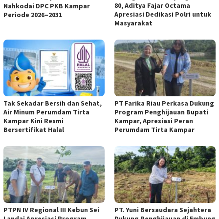
80, Aditya Fajar Octama
Nahkodai DPC PKB Kampar
Apresiasi Dedikasi Polri untuk
Periode 2026–2031
Masyarakat
Tak Sekadar Bersih dan Sehat,
PT Farika Riau Perkasa Dukung
Air Minum Perumdam Tirta
Program Penghijauan Bupati
Kampar Kini Resmi
Kampar, Apresiasi Peran
Bersertifikat Halal
Perumdam Tirta Kampar
PTPN IV Regional III Kebun Sei
PT. Yuni Bersaudara Sejahtera
Landai Apresiasi Program
Dukung Penghijauan di Embung