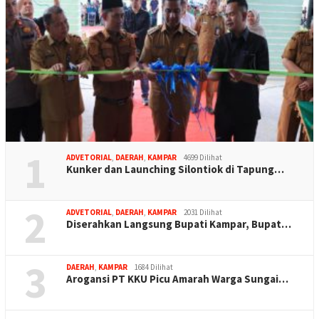
1
ADVETORIAL
,
DAERAH
,
KAMPAR
4699 Dilihat
Kunker dan Launching Silontiok di Tapung…
2
ADVETORIAL
,
DAERAH
,
KAMPAR
2031 Dilihat
Diserahkan Langsung Bupati Kampar, Bupat…
3
DAERAH
,
KAMPAR
1684 Dilihat
Arogansi PT KKU Picu Amarah Warga Sungai…