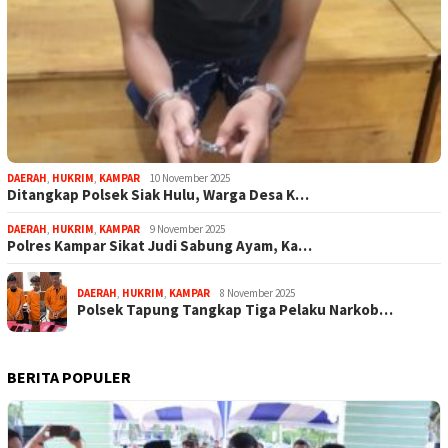
DAERAH
,
HUKRIM
,
KAMPAR
10 November 2025
Ditangkap Polsek Siak Hulu, Warga Desa K…
DAERAH
,
HUKRIM
,
KAMPAR
9 November 2025
Polres Kampar Sikat Judi Sabung Ayam, Ka…
DAERAH
,
HUKRIM
,
KAMPAR
8 November 2025
Polsek Tapung Tangkap Tiga Pelaku Narkob…
BERITA POPULER