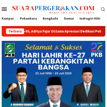
Loncat
Menu
ke
konten
Mobile
Kampar
Pekanbaru
Bengkalis
Dumai
Indragiri Hilir
 Aditya Fajar Octama Apresiasi Dedikasi Polri untuk Masyarakat
Terbaru