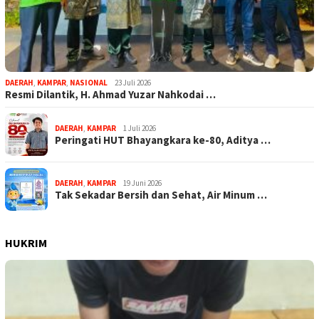
DAERAH
,
KAMPAR
,
NASIONAL
23 Juli 2026
Resmi Dilantik, H. Ahmad Yuzar Nahkodai …
DAERAH
,
KAMPAR
1 Juli 2026
Peringati HUT Bhayangkara ke-80, Aditya …
DAERAH
,
KAMPAR
19 Juni 2026
Tak Sekadar Bersih dan Sehat, Air Minum …
HUKRIM