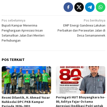
Navigasi
Pos sebelumnya
Pos berikutnya
Bupati Kampar Menerima
EMP Energi Gandewa Lakukan
pos
Penghargaan Apresiasi Insan
Perbaikan dan Perawatan Jalan di
Selamatkan Jalan Dari Menteri
Desa Senamanenek
Perhubungan
POS TERKAIT
Peringati HUT Bhayangkara ke-
Resmi Dilantik, H. Ahmad Yuzar
80, Aditya Fajar Octama
Nahkodai DPC PKB Kampar
Apresiasi Dedikasi Polri untuk
Periode 2026–2031