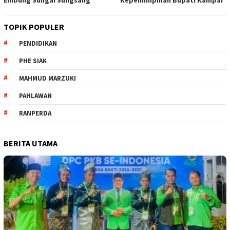
Embung Sungai Sungsang
Kepemimpinan Bupati Kampar ‎
TOPIK POPULER
PENDIDIKAN
PHE SIAK
MAHMUD MARZUKI
PAHLAWAN
RANPERDA
BERITA UTAMA