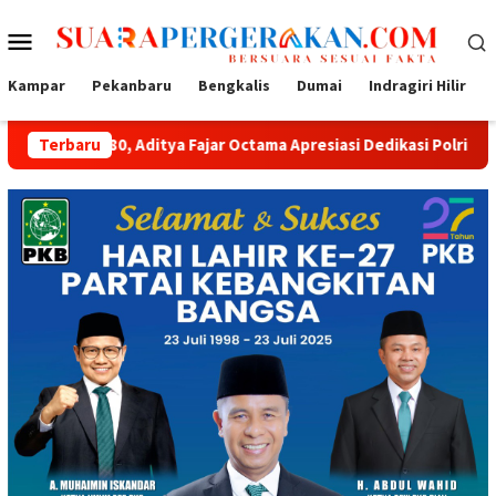
Loncat
Menu
ke
konten
Mobile
Kampar
Pekanbaru
Bengkalis
Dumai
Indragiri Hilir
itya Fajar Octama Apresiasi Dedikasi Polri untuk Masyarakat
Terbaru