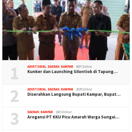
1
ADVETORIAL
,
DAERAH
,
KAMPAR
4697 Dilihat
Kunker dan Launching Silontiok di Tapung…
2
ADVETORIAL
,
DAERAH
,
KAMPAR
2029 Dilihat
Diserahkan Langsung Bupati Kampar, Bupat…
3
DAERAH
,
KAMPAR
1683 Dilihat
Arogansi PT KKU Picu Amarah Warga Sungai…