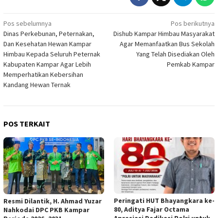
Navigasi
Pos sebelumnya
Pos berikutnya
Dinas Perkebunan, Peternakan,
Dishub Kampar Himbau Masyarakat
pos
Dan Kesehatan Hewan Kampar
Agar Memanfaatkan Bus Sekolah
Himbau Kepada Seluruh Peternak
Yang Telah Disediakan Oleh
Kabupaten Kampar Agar Lebih
Pemkab Kampar
Memperhatikan Kebersihan
Kandang Hewan Ternak
POS TERKAIT
Peringati HUT Bhayangkara ke-
Resmi Dilantik, H. Ahmad Yuzar
80, Aditya Fajar Octama
Nahkodai DPC PKB Kampar
Apresiasi Dedikasi Polri untuk