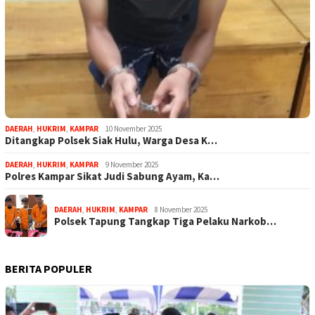
DAERAH
,
HUKRIM
,
KAMPAR
10 November 2025
Ditangkap Polsek Siak Hulu, Warga Desa K…
DAERAH
,
HUKRIM
,
KAMPAR
9 November 2025
Polres Kampar Sikat Judi Sabung Ayam, Ka…
DAERAH
,
HUKRIM
,
KAMPAR
8 November 2025
Polsek Tapung Tangkap Tiga Pelaku Narkob…
BERITA POPULER