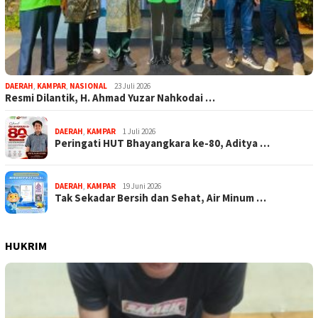
DAERAH
,
KAMPAR
,
NASIONAL
23 Juli 2026
Resmi Dilantik, H. Ahmad Yuzar Nahkodai …
DAERAH
,
KAMPAR
1 Juli 2026
Peringati HUT Bhayangkara ke-80, Aditya …
DAERAH
,
KAMPAR
19 Juni 2026
Tak Sekadar Bersih dan Sehat, Air Minum …
HUKRIM