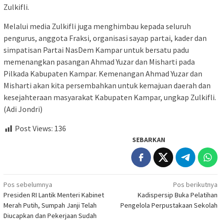
Zulkifli.
Melalui media Zulkifli juga menghimbau kepada seluruh
pengurus, anggota Fraksi, organisasi sayap partai, kader dan
simpatisan Partai NasDem Kampar untuk bersatu padu
memenangkan pasangan Ahmad Yuzar dan Misharti pada
Pilkada Kabupaten Kampar. Kemenangan Ahmad Yuzar dan
Misharti akan kita persembahkan untuk kemajuan daerah dan
kesejahteraan masyarakat Kabupaten Kampar, ungkap Zulkifli.
(Adi Jondri)
Post Views:
136
SEBARKAN
Navigasi
Pos sebelumnya
Pos berikutnya
Presiden RI Lantik Menteri Kabinet
Kadispersip Buka Pelatihan
pos
Merah Putih, Sumpah Janji Telah
Pengelola Perpustakaan Sekolah
Diucapkan dan Pekerjaan Sudah