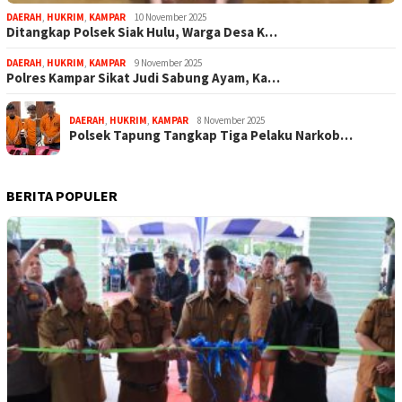
DAERAH
,
HUKRIM
,
KAMPAR
10 November 2025
Ditangkap Polsek Siak Hulu, Warga Desa K…
DAERAH
,
HUKRIM
,
KAMPAR
9 November 2025
Polres Kampar Sikat Judi Sabung Ayam, Ka…
DAERAH
,
HUKRIM
,
KAMPAR
8 November 2025
Polsek Tapung Tangkap Tiga Pelaku Narkob…
BERITA POPULER