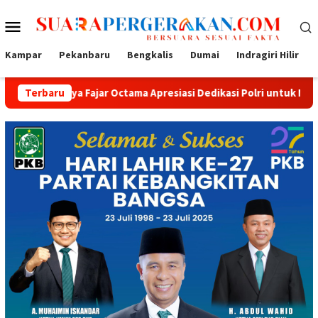
Loncat
Menu
ke
konten
Mobile
Kampar
Pekanbaru
Bengkalis
Dumai
Indragiri Hilir
a Fajar Octama Apresiasi Dedikasi Polri untuk Masyarakat
Terbaru