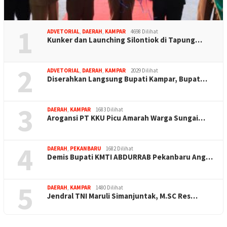
1
ADVETORIAL
,
DAERAH
,
KAMPAR
4698 Dilihat
Kunker dan Launching Silontiok di Tapung…
2
ADVETORIAL
,
DAERAH
,
KAMPAR
2029 Dilihat
Diserahkan Langsung Bupati Kampar, Bupat…
3
DAERAH
,
KAMPAR
1683 Dilihat
Arogansi PT KKU Picu Amarah Warga Sungai…
4
DAERAH
,
PEKANBARU
1682 Dilihat
Demis Bupati KMTI ABDURRAB Pekanbaru Ang…
5
DAERAH
,
KAMPAR
1480 Dilihat
Jendral TNI Maruli Simanjuntak, M.SC Res…