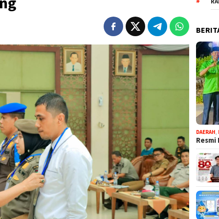
ang
RA
BERIT
DAERAH
,
Resmi 