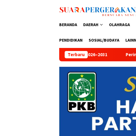
Loncat
ke
konten
BERANDA
DAERAH
OLAHRAGA
PENDIDIKAN
SOSIAL/BUDAYA
LAIN
de 2026–2031
Peringati HUT Bhayangkara ke-80, Aditya Fa
Terbaru