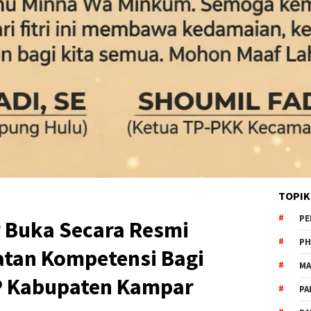
TOPIK
PE
r Buka Secara Resmi
PH
atan Kompetensi Bagi
MA
P Kabupaten Kampar
PA