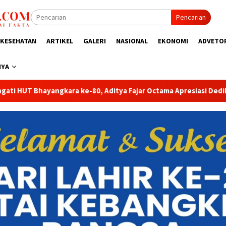
Pencarian
KESEHATAN
ARTIKEL
GALERI
NASIONAL
EKONOMI
ADVETO
NYA
jar Octama Apresiasi Dedikasi Polri untuk Masyarakat
Tak