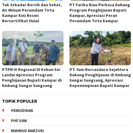
Tak Sekadar Bersih dan Sehat,
PT Farika Riau Perkasa Dukung
Air Minum Perumdam Tirta
Program Penghijauan Bupati
Kampar Kini Resmi
Kampar, Apresiasi Peran
Bersertifikat Halal
Perumdam Tirta Kampar
PTPN IV Regional III Kebun Sei
PT. Yuni Bersaudara Sejahtera
Landai Apresiasi Program
Dukung Penghijauan di Embung
Penghijauan Bupati Kampar di
Sungai Sungsang, Apresiasi
Embung Sungai Sungsang
Kepemimpinan Bupati Kampar ‎
TOPIK POPULER
PENDIDIKAN
PHE SIAK
MAHMUD MARZUKI