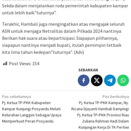
Sekda dalam menjalankan roda pemerintah kabupaten kampar
untuk lebih baik.”tuturnya”.
Terakhir, Hambali juga mengingatkan atau mengajak seluruh
ASN untuk menjaga Netralitas dalam Pilkada 2024 nantinya.
Berikan hak suara atau bepartisipasi. Siapapun pilihannya,
siapapun nantinya menjadi bupati, itulah pemimpin tetbaik
kita lima tahun kedepan.”tuturnya”. (Adv)
Post Views:
154
SEBARKAN
Navigasi
Pos sebelumnya
Pos berikutnya
Pj. Ketua TP-PKK Kabupaten
Pj. Ketua TP-PKK Kampar, Ny.
pos
Kampar Kunjungi Posyandu Melati
Ricana Djayanti Hambali Dampingi
Kelurahan Langgini Sebagai Upaya
Pj. Ketua TP-PKK Provinsi Riau
Memperkuat Peran Posyandu
Zuliana Rahman Hadi Dalam
Kunjungan Kerja Di TK Pertiwi