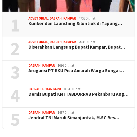
1
ADVETORIAL
,
DAERAH
,
KAMPAR
4701 Dilihat
Kunker dan Launching Silontiok di Tapung…
2
ADVETORIAL
,
DAERAH
,
KAMPAR
2036 Dilihat
Diserahkan Langsung Bupati Kampar, Bupat…
3
DAERAH
,
KAMPAR
1686 Dilihat
Arogansi PT KKU Picu Amarah Warga Sungai…
4
DAERAH
,
PEKANBARU
1684 Dilihat
Demis Bupati KMTI ABDURRAB Pekanbaru Ang…
5
DAERAH
,
KAMPAR
1487 Dilihat
Jendral TNI Maruli Simanjuntak, M.SC Res…