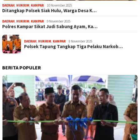
DAERAH
,
HUKRIM
,
KAMPAR
10 November 2025
Ditangkap Polsek Siak Hulu, Warga Desa K…
DAERAH
,
HUKRIM
,
KAMPAR
9 November 2025
Polres Kampar Sikat Judi Sabung Ayam, Ka…
DAERAH
,
HUKRIM
,
KAMPAR
8 November 2025
Polsek Tapung Tangkap Tiga Pelaku Narkob…
BERITA POPULER