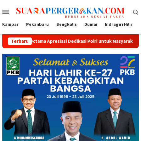
Loncat
Menu
ke
konten
Mobile
Kampar
Pekanbaru
Bengkalis
Dumai
Indragiri Hilir
ama Apresiasi Dedikasi Polri untuk Masyarakat
Terbaru
Tak Sekada