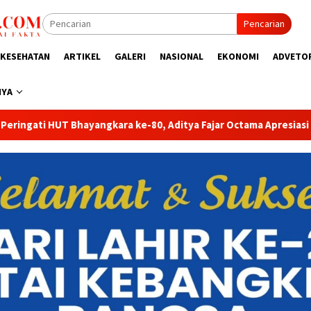
Pencarian
KESEHATAN
ARTIKEL
GALERI
NASIONAL
EKONOMI
ADVETO
NYA
ya Fajar Octama Apresiasi Dedikasi Polri untuk Masyarakat