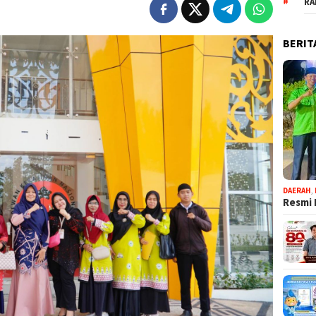
RA
BERIT
DAERAH
,
Resmi 