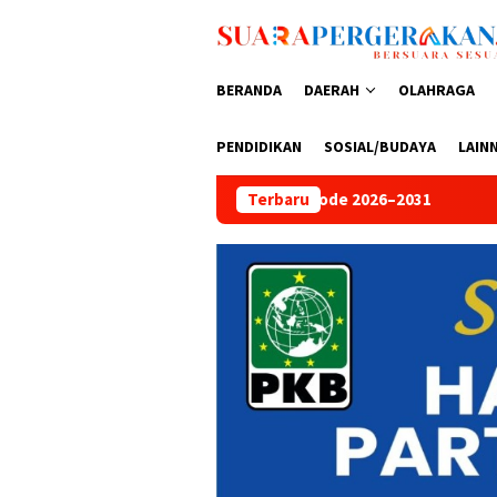
Loncat
ke
konten
BERANDA
DAERAH
OLAHRAGA
PENDIDIKAN
SOSIAL/BUDAYA
LAIN
Periode 2026–2031
Peringati HUT Bhayangkara ke-80, Adit
Terbaru