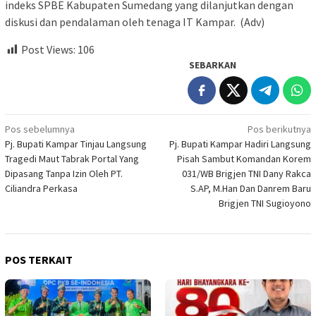
indeks SPBE Kabupaten Sumedang yang dilanjutkan dengan
diskusi dan pendalaman oleh tenaga IT Kampar. (Adv)
Post Views:
106
SEBARKAN
Navigasi
Pos sebelumnya
Pos berikutnya
Pj. Bupati Kampar Tinjau Langsung
Pj. Bupati Kampar Hadiri Langsung
pos
Tragedi Maut Tabrak Portal Yang
Pisah Sambut Komandan Korem
Dipasang Tanpa Izin Oleh PT.
031/WB Brigjen TNI Dany Rakca
Ciliandra Perkasa
S.AP, M.Han Dan Danrem Baru
Brigjen TNI Sugioyono
POS TERKAIT