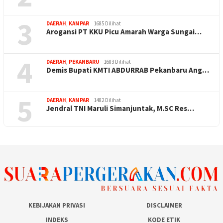
3
DAERAH
,
KAMPAR
1685 Dilihat
Arogansi PT KKU Picu Amarah Warga Sungai…
4
DAERAH
,
PEKANBARU
1683 Dilihat
Demis Bupati KMTI ABDURRAB Pekanbaru Ang…
5
DAERAH
,
KAMPAR
1482 Dilihat
Jendral TNI Maruli Simanjuntak, M.SC Res…
KEBIJAKAN PRIVASI
DISCLAIMER
INDEKS
KODE ETIK