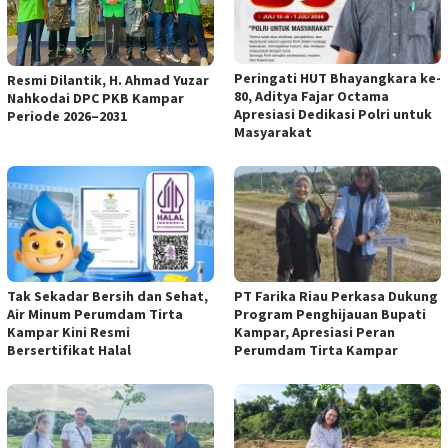
Peringati HUT Bhayangkara ke-
Resmi Dilantik, H. Ahmad Yuzar
80, Aditya Fajar Octama
Nahkodai DPC PKB Kampar
Apresiasi Dedikasi Polri untuk
Periode 2026–2031
Masyarakat
Tak Sekadar Bersih dan Sehat,
PT Farika Riau Perkasa Dukung
Air Minum Perumdam Tirta
Program Penghijauan Bupati
Kampar Kini Resmi
Kampar, Apresiasi Peran
Bersertifikat Halal
Perumdam Tirta Kampar