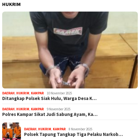
HUKRIM
DAERAH
,
HUKRIM
,
KAMPAR
10 November 2025
Ditangkap Polsek Siak Hulu, Warga Desa K…
DAERAH
,
HUKRIM
,
KAMPAR
9 November 2025
Polres Kampar Sikat Judi Sabung Ayam, Ka…
DAERAH
,
HUKRIM
,
KAMPAR
8 November 2025
Polsek Tapung Tangkap Tiga Pelaku Narkob…