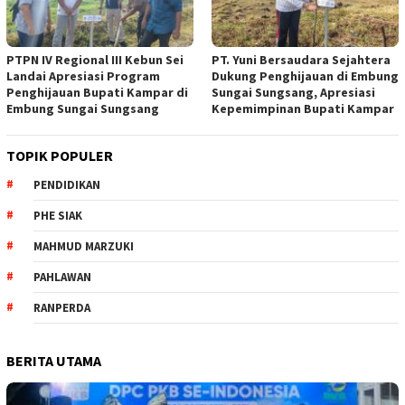
PTPN IV Regional III Kebun Sei
PT. Yuni Bersaudara Sejahtera
Landai Apresiasi Program
Dukung Penghijauan di Embung
Penghijauan Bupati Kampar di
Sungai Sungsang, Apresiasi
Embung Sungai Sungsang
Kepemimpinan Bupati Kampar ‎
TOPIK POPULER
PENDIDIKAN
PHE SIAK
MAHMUD MARZUKI
PAHLAWAN
RANPERDA
BERITA UTAMA