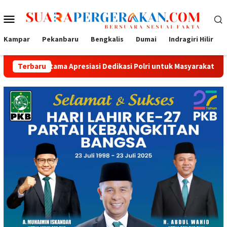
Loncat
Menu
ke
konten
Mobile
Kampar
Pekanbaru
Bengkalis
Dumai
Indragiri Hilir
Apresiasi Dedikasi Polri untuk Masyarakat
Terbaru
Tak Sekadar B