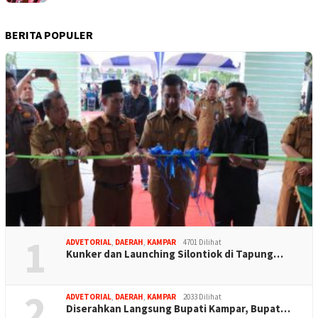
BERITA POPULER
1
ADVETORIAL
,
DAERAH
,
KAMPAR
4701 Dilihat
Kunker dan Launching Silontiok di Tapung…
2
ADVETORIAL
,
DAERAH
,
KAMPAR
2033 Dilihat
Diserahkan Langsung Bupati Kampar, Bupat…