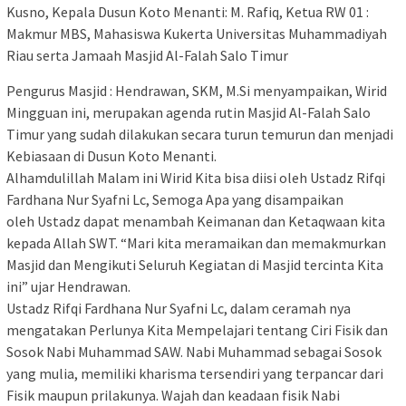
Kusno, Kepala Dusun Koto Menanti: M. Rafiq, Ketua RW 01 :
Makmur MBS, Mahasiswa Kukerta Universitas Muhammadiyah
Riau serta Jamaah Masjid Al-Falah Salo Timur
Pengurus Masjid : Hendrawan, SKM, M.Si menyampaikan, Wirid
Mingguan ini, merupakan agenda rutin Masjid Al-Falah Salo
Timur yang sudah dilakukan secara turun temurun dan menjadi
Kebiasaan di Dusun Koto Menanti.
Alhamdulillah Malam ini Wirid Kita bisa diisi oleh Ustadz Rifqi
Fardhana Nur Syafni Lc, Semoga Apa yang disampaikan
oleh Ustadz dapat menambah Keimanan dan Ketaqwaan kita
kepada Allah SWT. “Mari kita meramaikan dan memakmurkan
Masjid dan Mengikuti Seluruh Kegiatan di Masjid tercinta Kita
ini” ujar Hendrawan.
Ustadz Rifqi Fardhana Nur Syafni Lc, dalam ceramah nya
mengatakan Perlunya Kita Mempelajari tentang Ciri Fisik dan
Sosok Nabi Muhammad SAW. Nabi Muhammad sebagai Sosok
yang mulia, memiliki kharisma tersendiri yang terpancar dari
Fisik maupun prilakunya. Wajah dan keadaan fisik Nabi