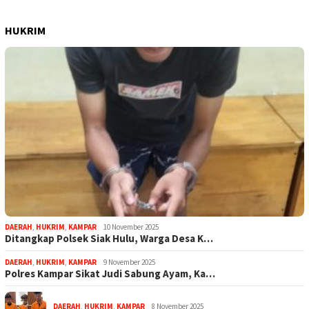
HUKRIM
DAERAH
,
HUKRIM
,
KAMPAR
10 November 2025
Ditangkap Polsek Siak Hulu, Warga Desa K…
DAERAH
,
HUKRIM
,
KAMPAR
9 November 2025
Polres Kampar Sikat Judi Sabung Ayam, Ka…
DAERAH
,
HUKRIM
,
KAMPAR
8 November 2025