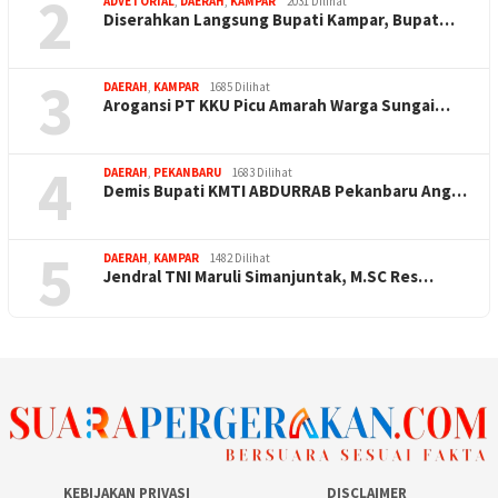
2
ADVETORIAL
,
DAERAH
,
KAMPAR
2031 Dilihat
Diserahkan Langsung Bupati Kampar, Bupat…
3
DAERAH
,
KAMPAR
1685 Dilihat
Arogansi PT KKU Picu Amarah Warga Sungai…
4
DAERAH
,
PEKANBARU
1683 Dilihat
Demis Bupati KMTI ABDURRAB Pekanbaru Ang…
5
DAERAH
,
KAMPAR
1482 Dilihat
Jendral TNI Maruli Simanjuntak, M.SC Res…
KEBIJAKAN PRIVASI
DISCLAIMER