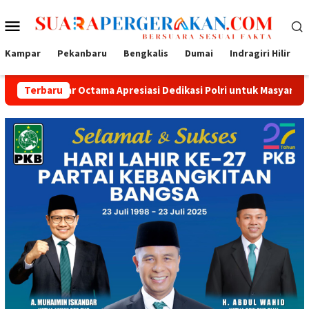
Loncat
Menu
ke
konten
Mobile
Kampar
Pekanbaru
Bengkalis
Dumai
Indragiri Hilir
ctama Apresiasi Dedikasi Polri untuk Masyarakat
Terbaru
Tak Sek