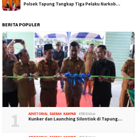
Polsek Tapung Tangkap Tiga Pelaku Narkob…
BERITA POPULER
1
ADVETORIAL
,
DAERAH
,
KAMPAR
4700 Dilihat
Kunker dan Launching Silontiok di Tapung…