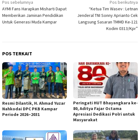
Navigasi
Pos sebelumnya
Pos berikutnya
AYMI Fans Harapkan Misharti Dapat
“Ketua Tim Wasev : Letnan
pos
Memberikan Jaminan Pendidikan
Jenderal TNI Sonny Aprianto Cek
Untuk Generasi Muda Kampar
Langsung Sasaran TMMD Ke-121
Kodim 0313/Kpr”
POS TERKAIT
Peringati HUT Bhayangkara ke-
Resmi Dilantik, H. Ahmad Yuzar
80, Aditya Fajar Octama
Nahkodai DPC PKB Kampar
Apresiasi Dedikasi Polri untuk
Periode 2026–2031
Masyarakat