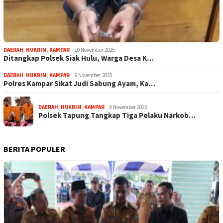
DAERAH
,
HUKRIM
,
KAMPAR
10 November 2025
Ditangkap Polsek Siak Hulu, Warga Desa K…
DAERAH
,
HUKRIM
,
KAMPAR
9 November 2025
Polres Kampar Sikat Judi Sabung Ayam, Ka…
DAERAH
,
HUKRIM
,
KAMPAR
8 November 2025
Polsek Tapung Tangkap Tiga Pelaku Narkob…
BERITA POPULER