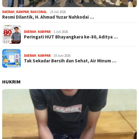
DAERAH
,
KAMPAR
,
NASIONAL
23 Juli 2026
Resmi Dilantik, H. Ahmad Yuzar Nahkodai …
DAERAH
,
KAMPAR
1 Juli 2026
Peringati HUT Bhayangkara ke-80, Aditya …
DAERAH
,
KAMPAR
19 Juni 2026
Tak Sekadar Bersih dan Sehat, Air Minum …
HUKRIM