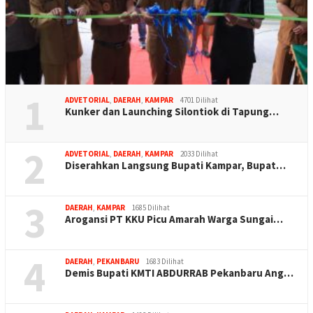
1
ADVETORIAL
,
DAERAH
,
KAMPAR
4701 Dilihat
Kunker dan Launching Silontiok di Tapung…
2
ADVETORIAL
,
DAERAH
,
KAMPAR
2033 Dilihat
Diserahkan Langsung Bupati Kampar, Bupat…
3
DAERAH
,
KAMPAR
1685 Dilihat
Arogansi PT KKU Picu Amarah Warga Sungai…
4
DAERAH
,
PEKANBARU
1683 Dilihat
Demis Bupati KMTI ABDURRAB Pekanbaru Ang…