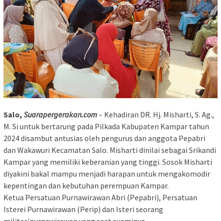
Salo,
Suarapergerakan.com
– Kehadiran DR. Hj. Misharti, S. Ag.,
M. Si untuk bertarung pada Pilkada Kabupaten Kampar tahun
2024 disambut antusias oleh pengurus dan anggota Pepabri
dan Wakawuri Kecamatan Salo. Misharti dinilai sebagai Srikandi
Kampar yang memiliki keberanian yang tinggi. Sosok Misharti
diyakini bakal mampu menjadi harapan untuk mengakomodir
kepentingan dan kebutuhan perempuan Kampar.
Ketua Persatuan Purnawirawan Abri (Pepabri), Persatuan
Isterei Purnawirawan (Perip) dan Isteri seorang
militer/purnawirawan yang saat suaminya