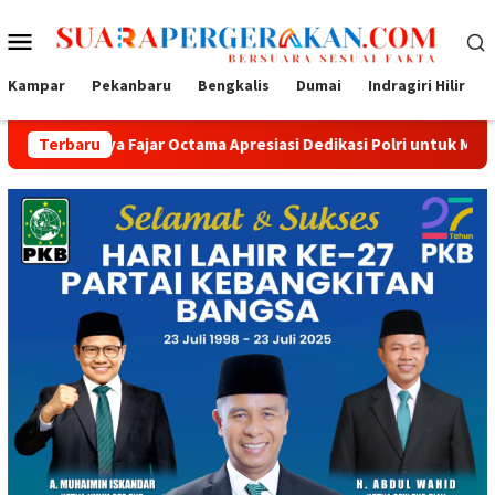
Loncat
Menu
ke
konten
Mobile
Kampar
Pekanbaru
Bengkalis
Dumai
Indragiri Hilir
jar Octama Apresiasi Dedikasi Polri untuk Masyarakat
Terbaru
Tak