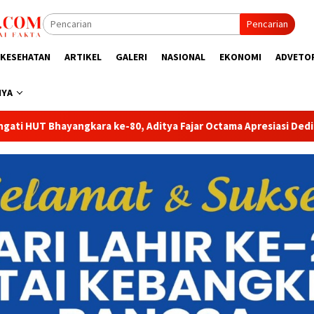
Pencarian
KESEHATAN
ARTIKEL
GALERI
NASIONAL
EKONOMI
ADVETO
NYA
ar Octama Apresiasi Dedikasi Polri untuk Masyarakat
Tak