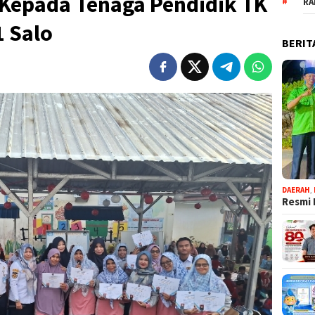
 Kepada Tenaga Pendidik TK
RA
1 Salo
BERIT
DAERAH
,
Resmi 