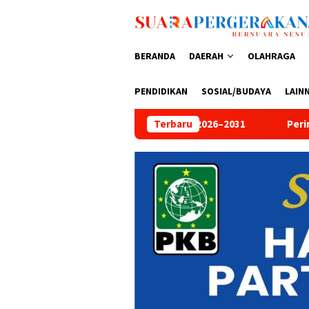
Loncat
ke
konten
BERANDA
DAERAH
OLAHRAGA
PENDIDIKAN
SOSIAL/BUDAYA
LAIN
e 2026–2031
Peringati HUT Bhayangkara ke-80, Aditya Faj
Terbaru