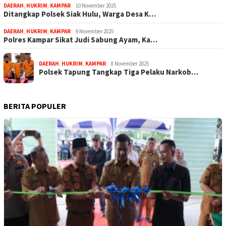
DAERAH
,
HUKRIM
,
KAMPAR
10 November 2025
Ditangkap Polsek Siak Hulu, Warga Desa K…
DAERAH
,
HUKRIM
,
KAMPAR
9 November 2025
Polres Kampar Sikat Judi Sabung Ayam, Ka…
DAERAH
,
HUKRIM
,
KAMPAR
8 November 2025
Polsek Tapung Tangkap Tiga Pelaku Narkob…
BERITA POPULER