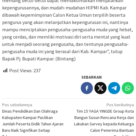
memang betul-betul dapat memaksimalkan menjalankan
kepengurusannya, dan mudah-mudahan HIPMI Kab. Kampar
dibawah kepemimpinan Calon Ketua Umun terpilih beserta
pengurus yang akan melanjutkan kepengurusan ini, nantinya
mampu menciptakan pengusaha-pengusaha muda yang hebat,
yang cerdas, dan memliki motivasi diri serta mental yang kuat
untuk menjadi seorang pengusaha, dan tentunya pengusaha-
pengusaha muda ini yang berasal dari Kab. Kampar”, tutup
Bapak Pj. Bupati Kampar. (Bintang)
Post Views:
237
SEBARKAN
Navigasi
Pos sebelumnya
Pos berikutnya
Dinas Pendidikan Dan Olahraga
Tim 15 YAGA YINGDE Group Kota
pos
Kabupaten Kampar Pastikan
Bangun Susun Rencana Kerja dan
Jumlah Peserta Didik Tahun Ajaran
Lakukan Survey kepada Keluarga
Baru Naik Signifikan Setiap
Calon Penerima Bantuan