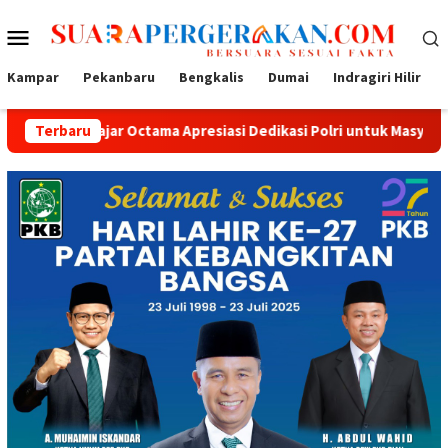
Loncat
Menu
ke
konten
Mobile
Kampar
Pekanbaru
Bengkalis
Dumai
Indragiri Hilir
Octama Apresiasi Dedikasi Polri untuk Masyarakat
Terbaru
Tak Se