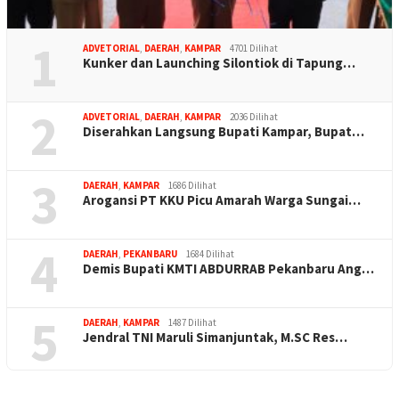
1
ADVETORIAL
,
DAERAH
,
KAMPAR
4701 Dilihat
Kunker dan Launching Silontiok di Tapung…
2
ADVETORIAL
,
DAERAH
,
KAMPAR
2036 Dilihat
Diserahkan Langsung Bupati Kampar, Bupat…
3
DAERAH
,
KAMPAR
1686 Dilihat
Arogansi PT KKU Picu Amarah Warga Sungai…
4
DAERAH
,
PEKANBARU
1684 Dilihat
Demis Bupati KMTI ABDURRAB Pekanbaru Ang…
5
DAERAH
,
KAMPAR
1487 Dilihat
Jendral TNI Maruli Simanjuntak, M.SC Res…