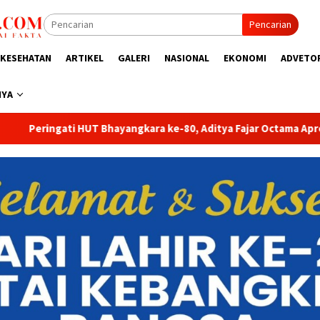
Pencarian
KESEHATAN
ARTIKEL
GALERI
NASIONAL
EKONOMI
ADVETO
NYA
Aditya Fajar Octama Apresiasi Dedikasi Polri untuk Masyarakat