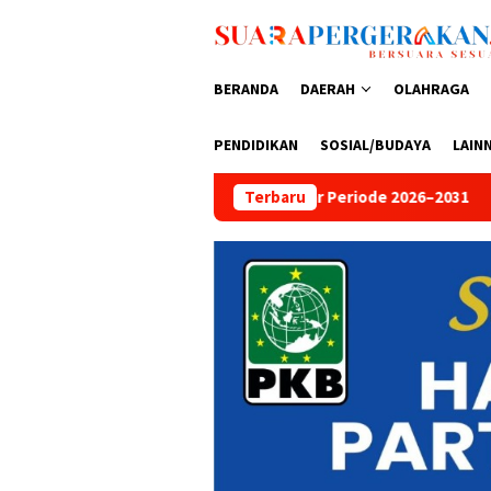
Loncat
ke
konten
BERANDA
DAERAH
OLAHRAGA
PENDIDIKAN
SOSIAL/BUDAYA
LAIN
par Periode 2026–2031
Peringati HUT Bhayangkara ke-80, 
Terbaru