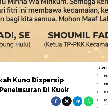
TOPIK
PE
ah Kuno Dispersip
PH
Penelusuran Di Kuok
MA
PA