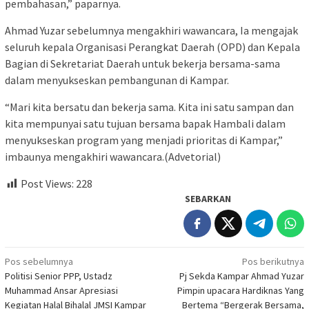
pembahasan,” paparnya.
Ahmad Yuzar sebelumnya mengakhiri wawancara, Ia mengajak
seluruh kepala Organisasi Perangkat Daerah (OPD) dan Kepala
Bagian di Sekretariat Daerah untuk bekerja bersama-sama
dalam menyukseskan pembangunan di Kampar.
“Mari kita bersatu dan bekerja sama. Kita ini satu sampan dan
kita mempunyai satu tujuan bersama bapak Hambali dalam
menyukseskan program yang menjadi prioritas di Kampar,”
imbaunya mengakhiri wawancara.(Advetorial)
Post Views:
228
SEBARKAN
Navigasi
Pos sebelumnya
Pos berikutnya
Politisi Senior PPP, Ustadz
Pj Sekda Kampar Ahmad Yuzar
pos
Muhammad Ansar Apresiasi
Pimpin upacara Hardiknas Yang
Kegiatan Halal Bihalal JMSI Kampar
Bertema “Bergerak Bersama,