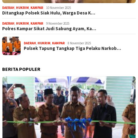
DAERAH
,
HUKRIM
,
KAMPAR
10 November 2025
Ditangkap Polsek Siak Hulu, Warga Desa K…
DAERAH
,
HUKRIM
,
KAMPAR
9 November 2025
Polres Kampar Sikat Judi Sabung Ayam, Ka…
DAERAH
,
HUKRIM
,
KAMPAR
8 November 2025
Polsek Tapung Tangkap Tiga Pelaku Narkob…
BERITA POPULER