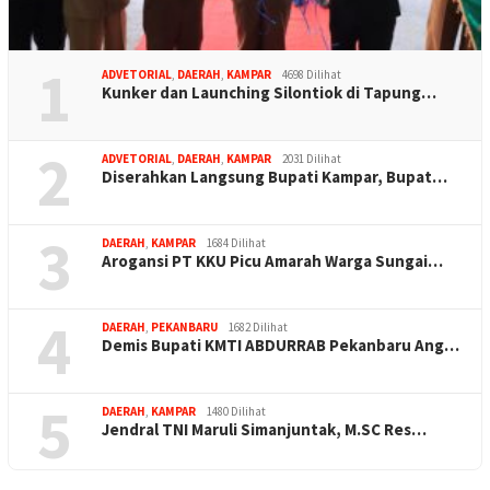
1
ADVETORIAL
,
DAERAH
,
KAMPAR
4698 Dilihat
Kunker dan Launching Silontiok di Tapung…
2
ADVETORIAL
,
DAERAH
,
KAMPAR
2031 Dilihat
Diserahkan Langsung Bupati Kampar, Bupat…
3
DAERAH
,
KAMPAR
1684 Dilihat
Arogansi PT KKU Picu Amarah Warga Sungai…
4
DAERAH
,
PEKANBARU
1682 Dilihat
Demis Bupati KMTI ABDURRAB Pekanbaru Ang…
5
DAERAH
,
KAMPAR
1480 Dilihat
Jendral TNI Maruli Simanjuntak, M.SC Res…