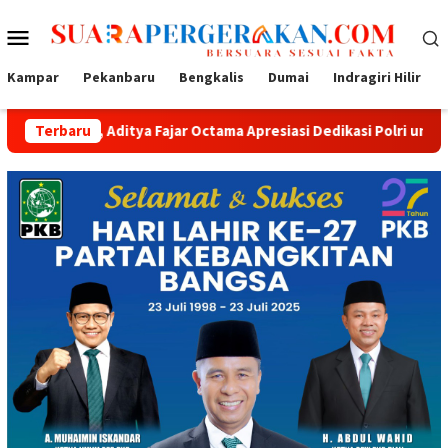
Loncat
Menu
ke
konten
Mobile
Kampar
Pekanbaru
Bengkalis
Dumai
Indragiri Hilir
tya Fajar Octama Apresiasi Dedikasi Polri untuk Masyarakat
Terbaru