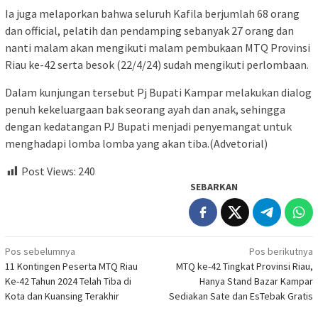
Ia juga melaporkan bahwa seluruh Kafila berjumlah 68 orang
dan official, pelatih dan pendamping sebanyak 27 orang dan
nanti malam akan mengikuti malam pembukaan MTQ Provinsi
Riau ke-42 serta besok (22/4/24) sudah mengikuti perlombaan.
Dalam kunjungan tersebut Pj Bupati Kampar melakukan dialog
penuh kekeluargaan bak seorang ayah dan anak, sehingga
dengan kedatangan PJ Bupati menjadi penyemangat untuk
menghadapi lomba lomba yang akan tiba.(Advetorial)
Post Views:
240
SEBARKAN
Navigasi
Pos sebelumnya
Pos berikutnya
11 Kontingen Peserta MTQ Riau
MTQ ke-42 Tingkat Provinsi Riau,
pos
Ke-42 Tahun 2024 Telah Tiba di
Hanya Stand Bazar Kampar
Kota dan Kuansing Terakhir
Sediakan Sate dan EsTebak Gratis