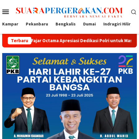
Loncat
Menu
ke
konten
Mobile
Kampar
Pekanbaru
Bengkalis
Dumai
Indragiri Hilir
ajar Octama Apresiasi Dedikasi Polri untuk Masyarakat
Terbaru
Ta