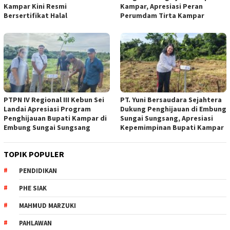
Kampar Kini Resmi
Kampar, Apresiasi Peran
Bersertifikat Halal
Perumdam Tirta Kampar
PTPN IV Regional III Kebun Sei
PT. Yuni Bersaudara Sejahtera
Landai Apresiasi Program
Dukung Penghijauan di Embung
Penghijauan Bupati Kampar di
Sungai Sungsang, Apresiasi
Embung Sungai Sungsang
Kepemimpinan Bupati Kampar ‎
TOPIK POPULER
PENDIDIKAN
PHE SIAK
MAHMUD MARZUKI
PAHLAWAN