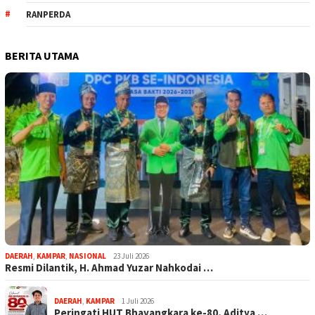
RANPERDA
BERITA UTAMA
DAERAH
,
KAMPAR
,
NASIONAL
23 Juli 2026
Resmi Dilantik, H. Ahmad Yuzar Nahkodai …
DAERAH
,
KAMPAR
1 Juli 2026
Peringati HUT Bhayangkara ke-80, Aditya …