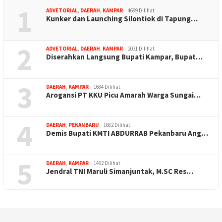
1
ADVETORIAL
,
DAERAH
,
KAMPAR
4699 Dilihat
Kunker dan Launching Silontiok di Tapung…
2
ADVETORIAL
,
DAERAH
,
KAMPAR
2031 Dilihat
Diserahkan Langsung Bupati Kampar, Bupat…
3
DAERAH
,
KAMPAR
1684 Dilihat
Arogansi PT KKU Picu Amarah Warga Sungai…
4
DAERAH
,
PEKANBARU
1682 Dilihat
Demis Bupati KMTI ABDURRAB Pekanbaru Ang…
5
DAERAH
,
KAMPAR
1482 Dilihat
Jendral TNI Maruli Simanjuntak, M.SC Res…