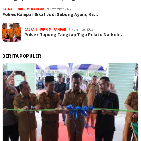
DAERAH
,
HUKRIM
,
KAMPAR
9 November 2025
Polres Kampar Sikat Judi Sabung Ayam, Ka…
DAERAH
,
HUKRIM
,
KAMPAR
8 November 2025
Polsek Tapung Tangkap Tiga Pelaku Narkob…
BERITA POPULER