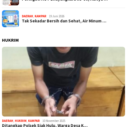
DAERAH
,
KAMPAR
19 Juni 2026
Tak Sekadar Bersih dan Sehat, Air Minum …
HUKRIM
DAERAH
,
HUKRIM
,
KAMPAR
10 November 2025
Ditangkap Polsek Siak Hulu, Warga Desa K…