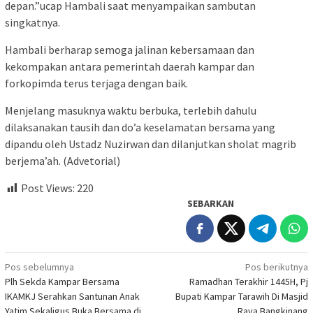
depan.”ucap Hambali saat menyampaikan sambutan
singkatnya.
Hambali berharap semoga jalinan kebersamaan dan
kekompakan antara pemerintah daerah kampar dan
forkopimda terus terjaga dengan baik.
Menjelang masuknya waktu berbuka, terlebih dahulu
dilaksanakan tausih dan do’a keselamatan bersama yang
dipandu oleh Ustadz Nuzirwan dan dilanjutkan sholat magrib
berjema’ah. (Advetorial)
Post Views:
220
SEBARKAN
Navigasi
Pos sebelumnya
Pos berikutnya
Plh Sekda Kampar Bersama
Ramadhan Terakhir 1445H, Pj
pos
IKAMKJ Serahkan Santunan Anak
Bupati Kampar Tarawih Di Masjid
Yatim Sekaligus Buka Bersama di
Raya Bangkinang