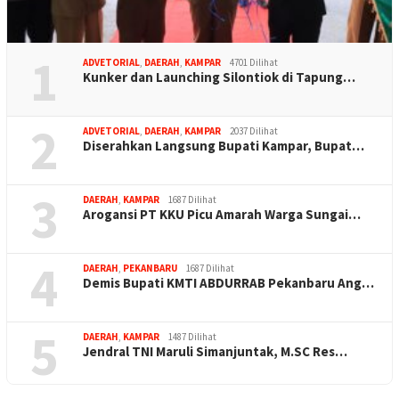
1
ADVETORIAL
,
DAERAH
,
KAMPAR
4701 Dilihat
Kunker dan Launching Silontiok di Tapung…
2
ADVETORIAL
,
DAERAH
,
KAMPAR
2037 Dilihat
Diserahkan Langsung Bupati Kampar, Bupat…
3
DAERAH
,
KAMPAR
1687 Dilihat
Arogansi PT KKU Picu Amarah Warga Sungai…
4
DAERAH
,
PEKANBARU
1687 Dilihat
Demis Bupati KMTI ABDURRAB Pekanbaru Ang…
5
DAERAH
,
KAMPAR
1487 Dilihat
Jendral TNI Maruli Simanjuntak, M.SC Res…