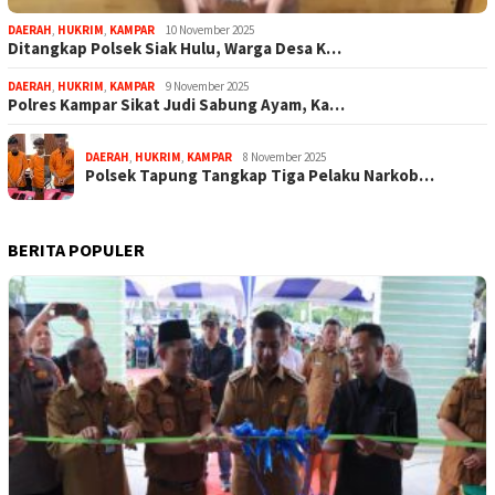
DAERAH
,
HUKRIM
,
KAMPAR
10 November 2025
Ditangkap Polsek Siak Hulu, Warga Desa K…
DAERAH
,
HUKRIM
,
KAMPAR
9 November 2025
Polres Kampar Sikat Judi Sabung Ayam, Ka…
DAERAH
,
HUKRIM
,
KAMPAR
8 November 2025
Polsek Tapung Tangkap Tiga Pelaku Narkob…
BERITA POPULER