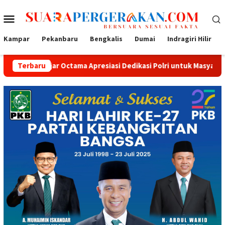
Loncat
Menu
ke
konten
Mobile
Kampar
Pekanbaru
Bengkalis
Dumai
Indragiri Hilir
r Octama Apresiasi Dedikasi Polri untuk Masyarakat
Terbaru
Tak S