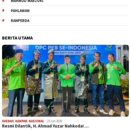
MAHMUD MARZUKI
PAHLAWAN
RANPERDA
BERITA UTAMA
DAERAH
,
KAMPAR
,
NASIONAL
23 Juli 2026
Resmi Dilantik, H. Ahmad Yuzar Nahkodai …