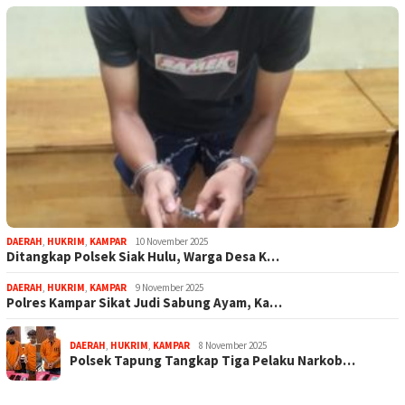
DAERAH
,
HUKRIM
,
KAMPAR
10 November 2025
Ditangkap Polsek Siak Hulu, Warga Desa K…
DAERAH
,
HUKRIM
,
KAMPAR
9 November 2025
Polres Kampar Sikat Judi Sabung Ayam, Ka…
DAERAH
,
HUKRIM
,
KAMPAR
8 November 2025
Polsek Tapung Tangkap Tiga Pelaku Narkob…