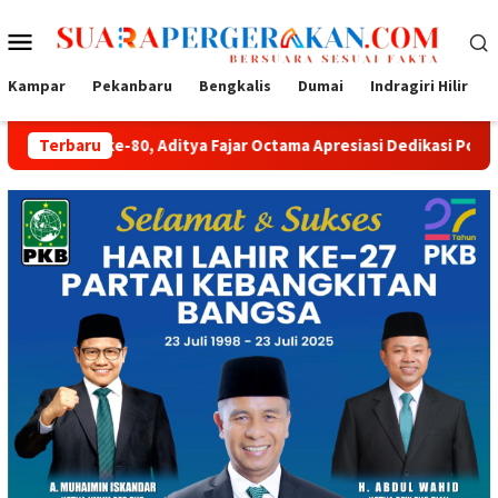
Loncat
Menu
ke
konten
Mobile
Kampar
Pekanbaru
Bengkalis
Dumai
Indragiri Hilir
0, Aditya Fajar Octama Apresiasi Dedikasi Polri untuk Masyaraka
Terbaru