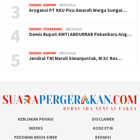
3
DAERAH
,
KAMPAR
1684 Dilihat
Arogansi PT KKU Picu Amarah Warga Sungai…
4
DAERAH
,
PEKANBARU
1682 Dilihat
Demis Bupati KMTI ABDURRAB Pekanbaru Ang…
5
DAERAH
,
KAMPAR
1482 Dilihat
Jendral TNI Maruli Simanjuntak, M.SC Res…
KEBIJAKAN PRIVASI
DISCLAIMER
INDEKS
KODE ETIK
PEDOMAN MEDIA SIBER
REDAKSI