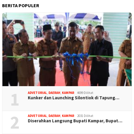
BERITA POPULER
1
ADVETORIAL
,
DAERAH
,
KAMPAR
4699 Dilihat
Kunker dan Launching Silontiok di Tapung…
2
ADVETORIAL
,
DAERAH
,
KAMPAR
2031 Dilihat
Diserahkan Langsung Bupati Kampar, Bupat…