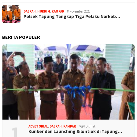
DAERAH
,
HUKRIM
,
KAMPAR
8 November 2025
Polsek Tapung Tangkap Tiga Pelaku Narkob…
BERITA POPULER
1
ADVETORIAL
,
DAERAH
,
KAMPAR
4697 Dilihat
Kunker dan Launching Silontiok di Tapung…