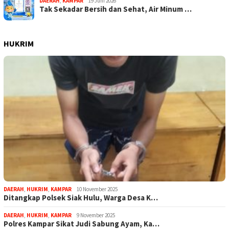
DAERAH
,
KAMPAR
19 Juni 2026
Tak Sekadar Bersih dan Sehat, Air Minum …
HUKRIM
DAERAH
,
HUKRIM
,
KAMPAR
10 November 2025
Ditangkap Polsek Siak Hulu, Warga Desa K…
DAERAH
,
HUKRIM
,
KAMPAR
9 November 2025
Polres Kampar Sikat Judi Sabung Ayam, Ka…