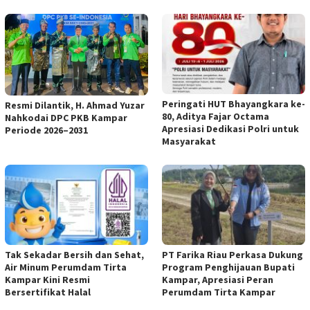
Peringati HUT Bhayangkara ke-
Resmi Dilantik, H. Ahmad Yuzar
80, Aditya Fajar Octama
Nahkodai DPC PKB Kampar
Apresiasi Dedikasi Polri untuk
Periode 2026–2031
Masyarakat
Tak Sekadar Bersih dan Sehat,
PT Farika Riau Perkasa Dukung
Air Minum Perumdam Tirta
Program Penghijauan Bupati
Kampar Kini Resmi
Kampar, Apresiasi Peran
Bersertifikat Halal
Perumdam Tirta Kampar