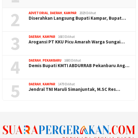
2
ADVETORIAL
,
DAERAH
,
KAMPAR
2029 Dilihat
Diserahkan Langsung Bupati Kampar, Bupat…
3
DAERAH
,
KAMPAR
1683 Dilihat
Arogansi PT KKU Picu Amarah Warga Sungai…
4
DAERAH
,
PEKANBARU
1680 Dilihat
Demis Bupati KMTI ABDURRAB Pekanbaru Ang…
5
DAERAH
,
KAMPAR
1479 Dilihat
Jendral TNI Maruli Simanjuntak, M.SC Res…