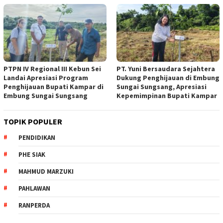
PTPN IV Regional III Kebun Sei
PT. Yuni Bersaudara Sejahtera
Landai Apresiasi Program
Dukung Penghijauan di Embung
Penghijauan Bupati Kampar di
Sungai Sungsang, Apresiasi
Embung Sungai Sungsang
Kepemimpinan Bupati Kampar ‎
TOPIK POPULER
PENDIDIKAN
PHE SIAK
MAHMUD MARZUKI
PAHLAWAN
RANPERDA