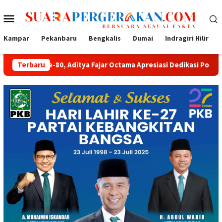
Loncat
Menu
ke
konten
Mobile
Kampar
Pekanbaru
Bengkalis
Dumai
Indragiri Hilir
, Aditya Fajar Octama Apresiasi Dedikasi Polri untuk Masyarakat
Terbaru