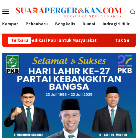
Loncat
Menu
ke
konten
Mobile
Kampar
Pekanbaru
Bengkalis
Dumai
Indragiri Hilir
ikasi Polri untuk Masyarakat
Terbaru
Tak Sekadar Bersih dan Seha