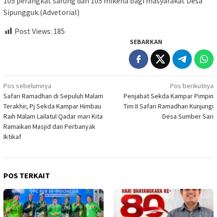
105 perangkat sarung dan 105 mikena bagi masyarakat Desa
Sipungguk.(Advetorial)
Post Views:
185
SEBARKAN
Navigasi
Pos sebelumnya
Pos berikutnya
Safari Ramadhan di Sepuluh Malam
Penjabat Sekda Kampar Pimpin
pos
Terakhir, Pj Sekda Kampar Himbau
Tim II Safari Ramadhan Kunjungi
Raih Malam Lailatul Qadar mari Kita
Desa Sumber Sari
Ramaikan Masjid dan Perbanyak
Iktikaf
POS TERKAIT