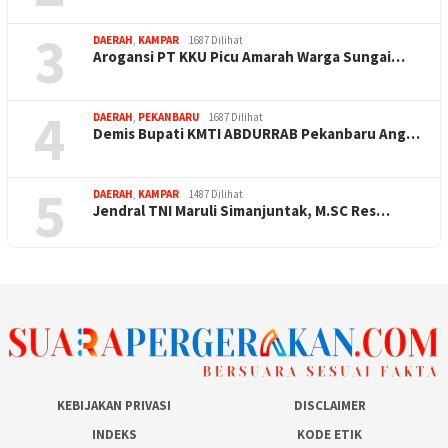
3
DAERAH
,
KAMPAR
1687 Dilihat
Arogansi PT KKU Picu Amarah Warga Sungai…
4
DAERAH
,
PEKANBARU
1687 Dilihat
Demis Bupati KMTI ABDURRAB Pekanbaru Ang…
5
DAERAH
,
KAMPAR
1487 Dilihat
Jendral TNI Maruli Simanjuntak, M.SC Res…
KEBIJAKAN PRIVASI
DISCLAIMER
INDEKS
KODE ETIK