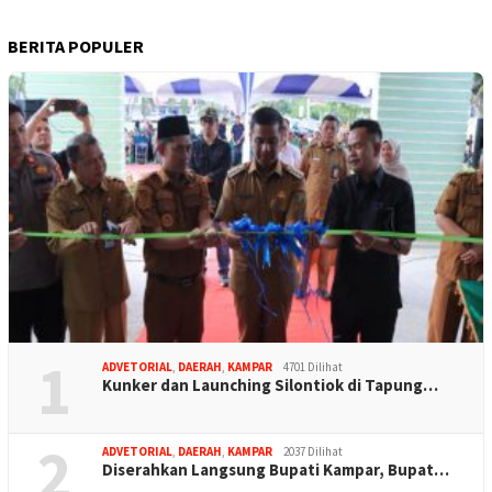
BERITA POPULER
1
ADVETORIAL
,
DAERAH
,
KAMPAR
4701 Dilihat
Kunker dan Launching Silontiok di Tapung…
2
ADVETORIAL
,
DAERAH
,
KAMPAR
2037 Dilihat
Diserahkan Langsung Bupati Kampar, Bupat…