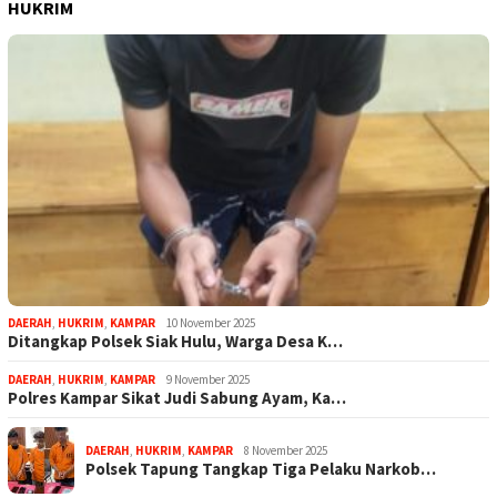
HUKRIM
DAERAH
,
HUKRIM
,
KAMPAR
10 November 2025
Ditangkap Polsek Siak Hulu, Warga Desa K…
DAERAH
,
HUKRIM
,
KAMPAR
9 November 2025
Polres Kampar Sikat Judi Sabung Ayam, Ka…
DAERAH
,
HUKRIM
,
KAMPAR
8 November 2025
Polsek Tapung Tangkap Tiga Pelaku Narkob…