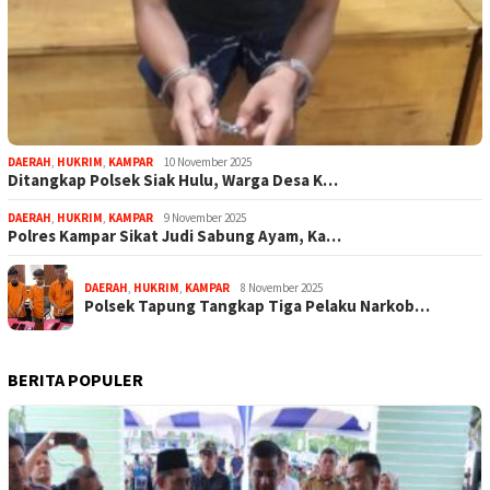
DAERAH
,
HUKRIM
,
KAMPAR
10 November 2025
Ditangkap Polsek Siak Hulu, Warga Desa K…
DAERAH
,
HUKRIM
,
KAMPAR
9 November 2025
Polres Kampar Sikat Judi Sabung Ayam, Ka…
DAERAH
,
HUKRIM
,
KAMPAR
8 November 2025
Polsek Tapung Tangkap Tiga Pelaku Narkob…
BERITA POPULER