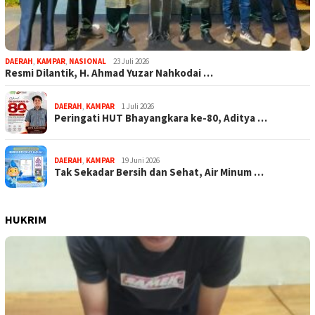
DAERAH
,
KAMPAR
,
NASIONAL
23 Juli 2026
Resmi Dilantik, H. Ahmad Yuzar Nahkodai …
DAERAH
,
KAMPAR
1 Juli 2026
Peringati HUT Bhayangkara ke-80, Aditya …
DAERAH
,
KAMPAR
19 Juni 2026
Tak Sekadar Bersih dan Sehat, Air Minum …
HUKRIM