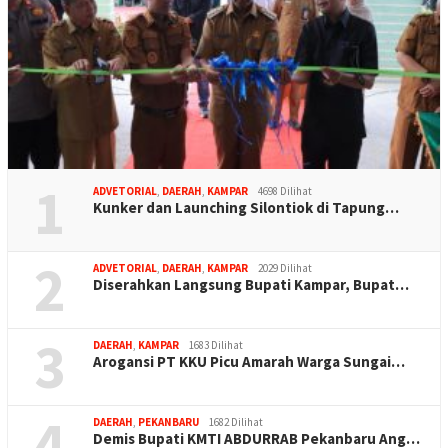
1
ADVETORIAL
,
DAERAH
,
KAMPAR
4698 Dilihat
Kunker dan Launching Silontiok di Tapung…
2
ADVETORIAL
,
DAERAH
,
KAMPAR
2029 Dilihat
Diserahkan Langsung Bupati Kampar, Bupat…
3
DAERAH
,
KAMPAR
1683 Dilihat
Arogansi PT KKU Picu Amarah Warga Sungai…
4
DAERAH
,
PEKANBARU
1682 Dilihat
Demis Bupati KMTI ABDURRAB Pekanbaru Ang…