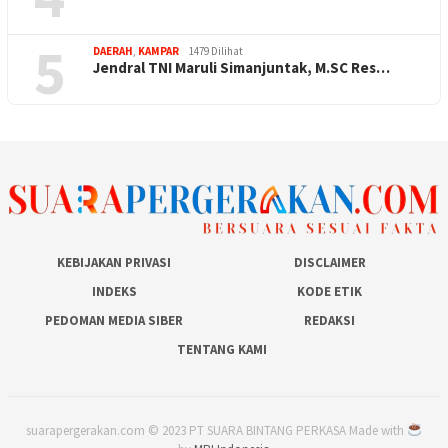
5
DAERAH
,
KAMPAR
1479 Dilihat
Jendral TNI Maruli Simanjuntak, M.SC Res…
KEBIJAKAN PRIVASI
DISCLAIMER
INDEKS
KODE ETIK
PEDOMAN MEDIA SIBER
REDAKSI
TENTANG KAMI
suarapergerakan.com © 2023 PT SUARA BINTANG PERKASA Made with