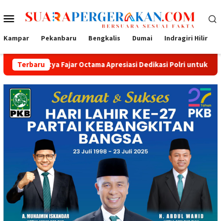
Loncat
Menu
ke
konten
Mobile
Kampar
Pekanbaru
Bengkalis
Dumai
Indragiri Hilir
Fajar Octama Apresiasi Dedikasi Polri untuk Masyarakat
Terbaru
T