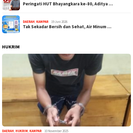
Peringati HUT Bhayangkara ke-80, Aditya …
DAERAH
,
KAMPAR
19 Juni 2026
Tak Sekadar Bersih dan Sehat, Air Minum …
HUKRIM
DAERAH
,
HUKRIM
,
KAMPAR
10 November 2025