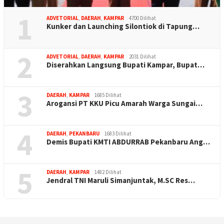
1
ADVETORIAL
,
DAERAH
,
KAMPAR
4700 Dilihat
Kunker dan Launching Silontiok di Tapung…
2
ADVETORIAL
,
DAERAH
,
KAMPAR
2031 Dilihat
Diserahkan Langsung Bupati Kampar, Bupat…
3
DAERAH
,
KAMPAR
1685 Dilihat
Arogansi PT KKU Picu Amarah Warga Sungai…
4
DAERAH
,
PEKANBARU
1683 Dilihat
Demis Bupati KMTI ABDURRAB Pekanbaru Ang…
5
DAERAH
,
KAMPAR
1482 Dilihat
Jendral TNI Maruli Simanjuntak, M.SC Res…