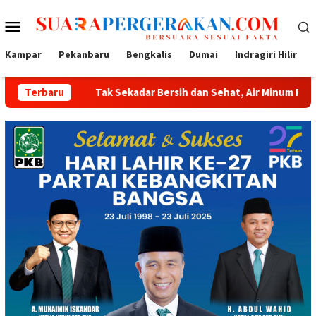
Loncat
Menu
ke
konten
Mobile
Kampar
Pekanbaru
Bengkalis
Dumai
Indragiri Hilir
Tak Sekadar Bersih dan Sehat, Air Minum Perumdam Tirta Kampar
Terbaru