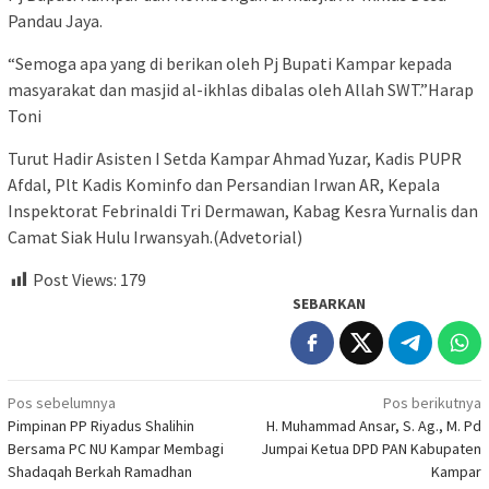
Pandau Jaya.
“Semoga apa yang di berikan oleh Pj Bupati Kampar kepada
masyarakat dan masjid al-ikhlas dibalas oleh Allah SWT.”Harap
Toni
Turut Hadir Asisten I Setda Kampar Ahmad Yuzar, Kadis PUPR
Afdal, Plt Kadis Kominfo dan Persandian Irwan AR, Kepala
Inspektorat Febrinaldi Tri Dermawan, Kabag Kesra Yurnalis dan
Camat Siak Hulu Irwansyah.(Advetorial)
Post Views:
179
SEBARKAN
Navigasi
Pos sebelumnya
Pos berikutnya
Pimpinan PP Riyadus Shalihin
H. Muhammad Ansar, S. Ag., M. Pd
pos
Bersama PC NU Kampar Membagi
Jumpai Ketua DPD PAN Kabupaten
Shadaqah Berkah Ramadhan
Kampar