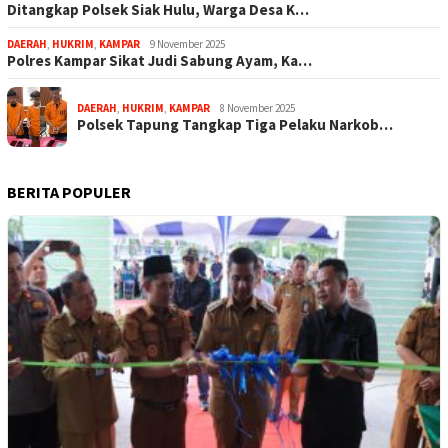
Ditangkap Polsek Siak Hulu, Warga Desa K…
DAERAH
,
HUKRIM
,
KAMPAR
9 November 2025
Polres Kampar Sikat Judi Sabung Ayam, Ka…
DAERAH
,
HUKRIM
,
KAMPAR
8 November 2025
Polsek Tapung Tangkap Tiga Pelaku Narkob…
BERITA POPULER