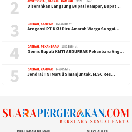
2
ADVETORIAL
,
DAERAH
,
KAMPAR
2029 Dilihat
Diserahkan Langsung Bupati Kampar, Bupat…
3
DAERAH
,
KAMPAR
1683 Dilihat
Arogansi PT KKU Picu Amarah Warga Sungai…
4
DAERAH
,
PEKANBARU
1681 Dilihat
Demis Bupati KMTI ABDURRAB Pekanbaru Ang…
5
DAERAH
,
KAMPAR
1479 Dilihat
Jendral TNI Maruli Simanjuntak, M.SC Res…
KEBIJAKAN PRIVASI
DISCLAIMER