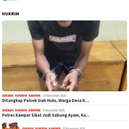
HUKRIM
DAERAH
,
HUKRIM
,
KAMPAR
10 November 2025
Ditangkap Polsek Siak Hulu, Warga Desa K…
DAERAH
,
HUKRIM
,
KAMPAR
9 November 2025
Polres Kampar Sikat Judi Sabung Ayam, Ka…
DAERAH
,
HUKRIM
,
KAMPAR
8 November 2025