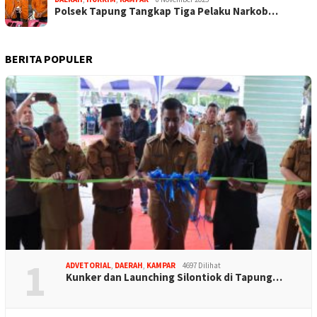
Polsek Tapung Tangkap Tiga Pelaku Narkob…
BERITA POPULER
1
ADVETORIAL
,
DAERAH
,
KAMPAR
4697 Dilihat
Kunker dan Launching Silontiok di Tapung…