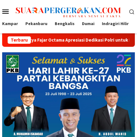
Loncat
Menu
ke
konten
Mobile
Kampar
Pekanbaru
Bengkalis
Dumai
Indragiri Hilir
jar Octama Apresiasi Dedikasi Polri untuk Masyarakat
Terbaru
Tak