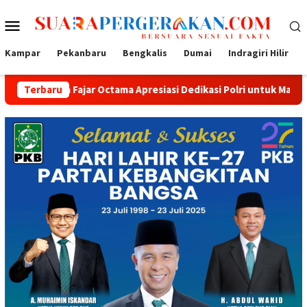
Loncat
Menu
ke
konten
Mobile
Kampar
Pekanbaru
Bengkalis
Dumai
Indragiri Hilir
jar Octama Apresiasi Dedikasi Polri untuk Masyarakat
Terbaru
Tak