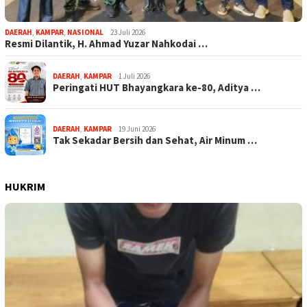
DAERAH
,
KAMPAR
,
NASIONAL
23 Juli 2026
Resmi Dilantik, H. Ahmad Yuzar Nahkodai …
DAERAH
,
KAMPAR
1 Juli 2026
Peringati HUT Bhayangkara ke-80, Aditya …
DAERAH
,
KAMPAR
19 Juni 2026
Tak Sekadar Bersih dan Sehat, Air Minum …
HUKRIM