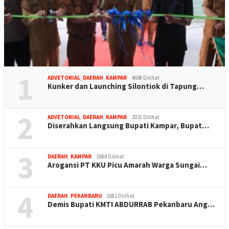
1
ADVETORIAL
,
DAERAH
,
KAMPAR
4698 Dilihat
Kunker dan Launching Silontiok di Tapung…
2
ADVETORIAL
,
DAERAH
,
KAMPAR
2031 Dilihat
Diserahkan Langsung Bupati Kampar, Bupat…
3
DAERAH
,
KAMPAR
1684 Dilihat
Arogansi PT KKU Picu Amarah Warga Sungai…
4
DAERAH
,
PEKANBARU
1682 Dilihat
Demis Bupati KMTI ABDURRAB Pekanbaru Ang…