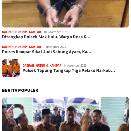
DAERAH
,
HUKRIM
,
KAMPAR
10 November 2025
Ditangkap Polsek Siak Hulu, Warga Desa K…
DAERAH
,
HUKRIM
,
KAMPAR
9 November 2025
Polres Kampar Sikat Judi Sabung Ayam, Ka…
DAERAH
,
HUKRIM
,
KAMPAR
8 November 2025
Polsek Tapung Tangkap Tiga Pelaku Narkob…
BERITA POPULER