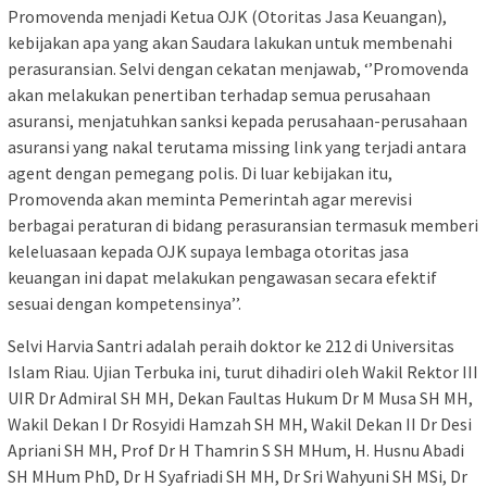
Promovenda menjadi Ketua OJK (Otoritas Jasa Keuangan),
kebijakan apa yang akan Saudara lakukan untuk membenahi
perasuransian. Selvi dengan cekatan menjawab, ‘’Promovenda
akan melakukan penertiban terhadap semua perusahaan
asuransi, menjatuhkan sanksi kepada perusahaan-perusahaan
asuransi yang nakal terutama missing link yang terjadi antara
agent dengan pemegang polis. Di luar kebijakan itu,
Promovenda akan meminta Pemerintah agar merevisi
berbagai peraturan di bidang perasuransian termasuk memberi
keleluasaan kepada OJK supaya lembaga otoritas jasa
keuangan ini dapat melakukan pengawasan secara efektif
sesuai dengan kompetensinya’’.
Selvi Harvia Santri adalah peraih doktor ke 212 di Universitas
Islam Riau. Ujian Terbuka ini, turut dihadiri oleh Wakil Rektor III
UIR Dr Admiral SH MH, Dekan Faultas Hukum Dr M Musa SH MH,
Wakil Dekan I Dr Rosyidi Hamzah SH MH, Wakil Dekan II Dr Desi
Apriani SH MH, Prof Dr H Thamrin S SH MHum, H. Husnu Abadi
SH MHum PhD, Dr H Syafriadi SH MH, Dr Sri Wahyuni SH MSi, Dr