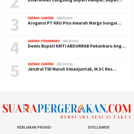
2
3
DAERAH
,
KAMPAR
1684 Dilihat
Arogansi PT KKU Picu Amarah Warga Sungai…
4
DAERAH
,
PEKANBARU
1682 Dilihat
Demis Bupati KMTI ABDURRAB Pekanbaru Ang…
5
DAERAH
,
KAMPAR
1482 Dilihat
Jendral TNI Maruli Simanjuntak, M.SC Res…
KEBIJAKAN PRIVASI
DISCLAIMER