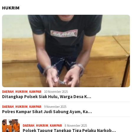
HUKRIM
DAERAH
,
HUKRIM
,
KAMPAR
10 November 2025
Ditangkap Polsek Siak Hulu, Warga Desa K…
DAERAH
,
HUKRIM
,
KAMPAR
9 November 2025
Polres Kampar Sikat Judi Sabung Ayam, Ka…
DAERAH
,
HUKRIM
,
KAMPAR
8 November 2025
Polsek Tapung Tangkap Tiga Pelaku Narkob…