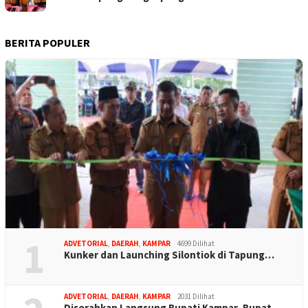
BERITA POPULER
1
ADVETORIAL
,
DAERAH
,
KAMPAR
4699 Dilihat
Kunker dan Launching Silontiok di Tapung…
ADVETORIAL
,
DAERAH
,
KAMPAR
2031 Dilihat
Diserahkan Langsung Bupati Kampar, Bupat…