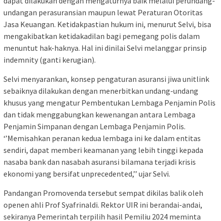
dapat dilakukan dengan mengaturnya baik melalui perundang-
undangan perasuransian maupun lewat Peraturan Otoritas
Jasa Keuangan. Ketidakpastian hukum ini, menurut Selvi, bisa
mengakibatkan ketidakadilan bagi pemegang polis dalam
menuntut hak-haknya. Hal ini dinilai Selvi melanggar prinsip
indemnity (ganti kerugian).
Selvi menyarankan, konsep pengaturan asuransi jiwa unitlink
sebaiknya dilakukan dengan menerbitkan undang-undang
khusus yang mengatur Pembentukan Lembaga Penjamin Polis
dan tidak menggabungkan kewenangan antara Lembaga
Penjamin Simpanan dengan Lembaga Penjamin Polis.
‘’Memisahkan peranan kedua lembaga ini ke dalam entitas
sendiri, dapat memberi keamanan yang lebih tinggi kepada
nasaba bank dan nasabah asuransi bilamana terjadi krisis
ekonomi yang bersifat unprecedented,’’ ujar Selvi.
Pandangan Promovenda tersebut sempat dikilas balik oleh
openen ahli Prof Syafrinaldi. Rektor UIR ini berandai-andai,
sekiranya Pemerintah terpilih hasil Pemiliu 2024 meminta