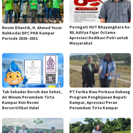
Peringati HUT Bhayangkara ke-
Resmi Dilantik, H. Ahmad Yuzar
80, Aditya Fajar Octama
Nahkodai DPC PKB Kampar
Apresiasi Dedikasi Polri untuk
Periode 2026–2031
Masyarakat
Tak Sekadar Bersih dan Sehat,
PT Farika Riau Perkasa Dukung
Air Minum Perumdam Tirta
Program Penghijauan Bupati
Kampar Kini Resmi
Kampar, Apresiasi Peran
Bersertifikat Halal
Perumdam Tirta Kampar