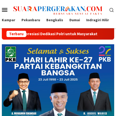
Loncat
Menu
ke
konten
Mobile
Kampar
Pekanbaru
Bengkalis
Dumai
Indragiri Hilir
esiasi Dedikasi Polri untuk Masyarakat
Terbaru
Tak Sekadar Bersi