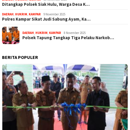
Ditangkap Polsek Siak Hulu, Warga Desa K…
DAERAH
,
HUKRIM
,
KAMPAR
9 November 2025
Polres Kampar Sikat Judi Sabung Ayam, Ka…
DAERAH
,
HUKRIM
,
KAMPAR
8 November 2025
Polsek Tapung Tangkap Tiga Pelaku Narkob…
BERITA POPULER