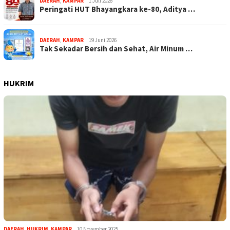
DAERAH
,
KAMPAR
1 Juli 2026
Peringati HUT Bhayangkara ke-80, Aditya …
DAERAH
,
KAMPAR
19 Juni 2026
Tak Sekadar Bersih dan Sehat, Air Minum …
HUKRIM
DAERAH
,
HUKRIM
,
KAMPAR
10 November 2025