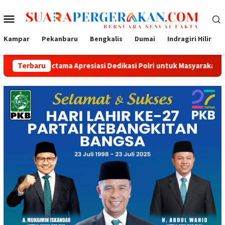
Loncat
Menu
ke
konten
Mobile
Kampar
Pekanbaru
Bengkalis
Dumai
Indragiri Hilir
a Apresiasi Dedikasi Polri untuk Masyarakat
Terbaru
Tak Sekadar