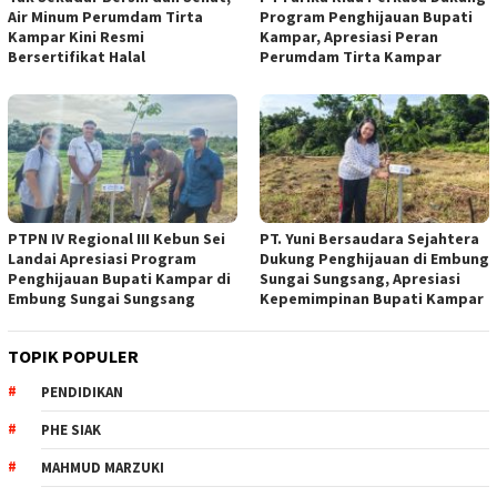
Air Minum Perumdam Tirta
Program Penghijauan Bupati
Kampar Kini Resmi
Kampar, Apresiasi Peran
Bersertifikat Halal
Perumdam Tirta Kampar
PTPN IV Regional III Kebun Sei
PT. Yuni Bersaudara Sejahtera
Landai Apresiasi Program
Dukung Penghijauan di Embung
Penghijauan Bupati Kampar di
Sungai Sungsang, Apresiasi
Embung Sungai Sungsang
Kepemimpinan Bupati Kampar ‎
TOPIK POPULER
PENDIDIKAN
PHE SIAK
MAHMUD MARZUKI