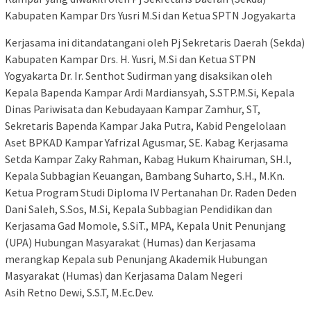
Kabupaten Kampar Drs Yusri M.Si dan Ketua SPTN Jogyakarta
Kerjasama ini ditandatangani oleh Pj Sekretaris Daerah (Sekda)
Kabupaten Kampar Drs. H. Yusri, M.Si dan Ketua STPN
Yogyakarta Dr. Ir. Senthot Sudirman yang disaksikan oleh
Kepala Bapenda Kampar Ardi Mardiansyah, S.STP.M.Si, Kepala
Dinas Pariwisata dan Kebudayaan Kampar Zamhur, ST,
Sekretaris Bapenda Kampar Jaka Putra, Kabid Pengelolaan
Aset BPKAD Kampar Yafrizal Agusmar, SE. Kabag Kerjasama
Setda Kampar Zaky Rahman, Kabag Hukum Khairuman, SH.l,
Kepala Subbagian Keuangan, Bambang Suharto, S.H., M.Kn.
Ketua Program Studi Diploma IV Pertanahan Dr. Raden Deden
Dani Saleh, S.Sos, M.Si, Kepala Subbagian Pendidikan dan
Kerjasama Gad Momole, S.SiT., MPA, Kepala Unit Penunjang
(UPA) Hubungan Masyarakat (Humas) dan Kerjasama
merangkap Kepala sub Penunjang Akademik Hubungan
Masyarakat (Humas) dan Kerjasama Dalam Negeri
Asih Retno Dewi, S.S.T, M.Ec.Dev.