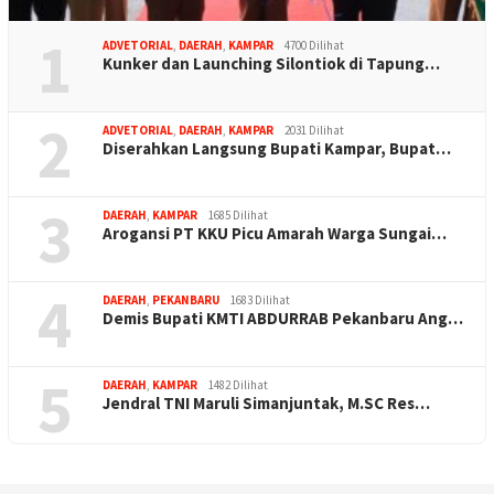
1
ADVETORIAL
,
DAERAH
,
KAMPAR
4700 Dilihat
Kunker dan Launching Silontiok di Tapung…
2
ADVETORIAL
,
DAERAH
,
KAMPAR
2031 Dilihat
Diserahkan Langsung Bupati Kampar, Bupat…
3
DAERAH
,
KAMPAR
1685 Dilihat
Arogansi PT KKU Picu Amarah Warga Sungai…
4
DAERAH
,
PEKANBARU
1683 Dilihat
Demis Bupati KMTI ABDURRAB Pekanbaru Ang…
5
DAERAH
,
KAMPAR
1482 Dilihat
Jendral TNI Maruli Simanjuntak, M.SC Res…