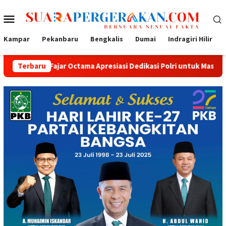
Loncat
Menu
ke
konten
Mobile
Kampar
Pekanbaru
Bengkalis
Dumai
Indragiri Hilir
Octama Apresiasi Dedikasi Polri untuk Masyarakat
Terbaru
Tak Sek