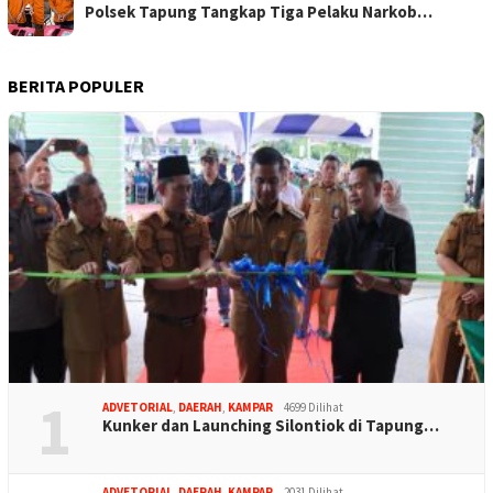
Polsek Tapung Tangkap Tiga Pelaku Narkob…
BERITA POPULER
1
ADVETORIAL
,
DAERAH
,
KAMPAR
4699 Dilihat
Kunker dan Launching Silontiok di Tapung…
ADVETORIAL
,
DAERAH
,
KAMPAR
2031 Dilihat