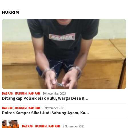
HUKRIM
DAERAH
,
HUKRIM
,
KAMPAR
10 November 2025
Ditangkap Polsek Siak Hulu, Warga Desa K…
DAERAH
,
HUKRIM
,
KAMPAR
9 November 2025
Polres Kampar Sikat Judi Sabung Ayam, Ka…
DAERAH
,
HUKRIM
,
KAMPAR
8 November 2025