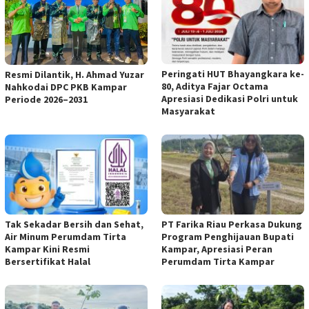
Peringati HUT Bhayangkara ke-
Resmi Dilantik, H. Ahmad Yuzar
80, Aditya Fajar Octama
Nahkodai DPC PKB Kampar
Apresiasi Dedikasi Polri untuk
Periode 2026–2031
Masyarakat
Tak Sekadar Bersih dan Sehat,
PT Farika Riau Perkasa Dukung
Air Minum Perumdam Tirta
Program Penghijauan Bupati
Kampar Kini Resmi
Kampar, Apresiasi Peran
Bersertifikat Halal
Perumdam Tirta Kampar