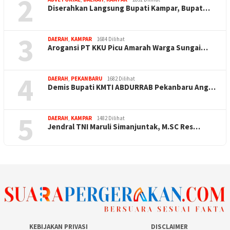
2
Diserahkan Langsung Bupati Kampar, Bupat…
3
DAERAH
,
KAMPAR
1684 Dilihat
Arogansi PT KKU Picu Amarah Warga Sungai…
4
DAERAH
,
PEKANBARU
1682 Dilihat
Demis Bupati KMTI ABDURRAB Pekanbaru Ang…
5
DAERAH
,
KAMPAR
1482 Dilihat
Jendral TNI Maruli Simanjuntak, M.SC Res…
KEBIJAKAN PRIVASI
DISCLAIMER