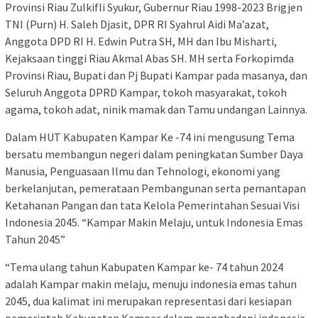
Provinsi Riau Zulkifli Syukur, Gubernur Riau 1998-2023 Brigjen
TNI (Purn) H. Saleh Djasit, DPR RI Syahrul Aidi Ma’azat,
Anggota DPD RI H. Edwin Putra SH, MH dan Ibu Misharti,
Kejaksaan tinggi Riau Akmal Abas SH. MH serta Forkopimda
Provinsi Riau, Bupati dan Pj Bupati Kampar pada masanya, dan
Seluruh Anggota DPRD Kampar, tokoh masyarakat, tokoh
agama, tokoh adat, ninik mamak dan Tamu undangan Lainnya.
Dalam HUT Kabupaten Kampar Ke -74 ini mengusung Tema
bersatu membangun negeri dalam peningkatan Sumber Daya
Manusia, Penguasaan Ilmu dan Tehnologi, ekonomi yang
berkelanjutan, pemerataan Pembangunan serta pemantapan
Ketahanan Pangan dan tata Kelola Pemerintahan Sesuai Visi
Indonesia 2045. “Kampar Makin Melaju, untuk Indonesia Emas
Tahun 2045”
“Tema ulang tahun Kabupaten Kampar ke- 74 tahun 2024
adalah Kampar makin melaju, menuju indonesia emas tahun
2045, dua kalimat ini merupakan representasi dari kesiapan
pemerintah Kabupaten Kampar dalam menghadapi indonesia