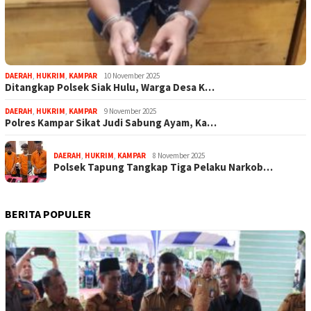
DAERAH
,
HUKRIM
,
KAMPAR
10 November 2025
Ditangkap Polsek Siak Hulu, Warga Desa K…
DAERAH
,
HUKRIM
,
KAMPAR
9 November 2025
Polres Kampar Sikat Judi Sabung Ayam, Ka…
DAERAH
,
HUKRIM
,
KAMPAR
8 November 2025
Polsek Tapung Tangkap Tiga Pelaku Narkob…
BERITA POPULER