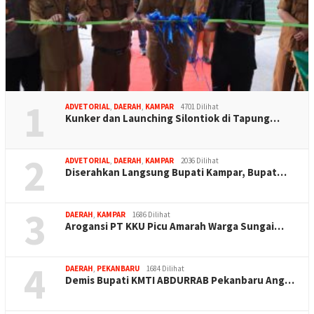
1
ADVETORIAL
,
DAERAH
,
KAMPAR
4701 Dilihat
Kunker dan Launching Silontiok di Tapung…
2
ADVETORIAL
,
DAERAH
,
KAMPAR
2036 Dilihat
Diserahkan Langsung Bupati Kampar, Bupat…
3
DAERAH
,
KAMPAR
1686 Dilihat
Arogansi PT KKU Picu Amarah Warga Sungai…
4
DAERAH
,
PEKANBARU
1684 Dilihat
Demis Bupati KMTI ABDURRAB Pekanbaru Ang…