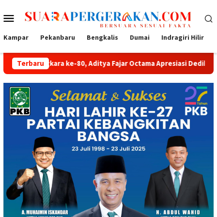
Loncat
Menu
ke
konten
Mobile
Kampar
Pekanbaru
Bengkalis
Dumai
Indragiri Hilir
 ke-80, Aditya Fajar Octama Apresiasi Dedikasi Polri untuk Masy
Terbaru