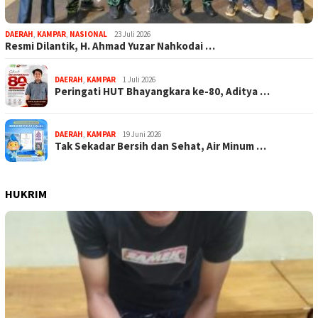
DAERAH
,
KAMPAR
,
NASIONAL
23 Juli 2026
Resmi Dilantik, H. Ahmad Yuzar Nahkodai …
DAERAH
,
KAMPAR
1 Juli 2026
Peringati HUT Bhayangkara ke-80, Aditya …
DAERAH
,
KAMPAR
19 Juni 2026
Tak Sekadar Bersih dan Sehat, Air Minum …
HUKRIM