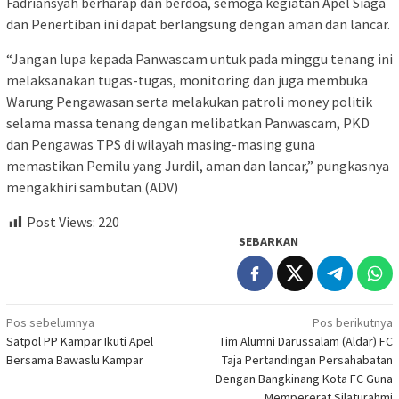
Fadriansyah berharap dan berdoa, semoga kegiatan Apel Siaga
dan Penertiban ini dapat berlangsung dengan aman dan lancar.
“Jangan lupa kepada Panwascam untuk pada minggu tenang ini
melaksanakan tugas-tugas, monitoring dan juga membuka
Warung Pengawasan serta melakukan patroli money politik
selama massa tenang dengan melibatkan Panwascam, PKD
dan Pengawas TPS di wilayah masing-masing guna
memastikan Pemilu yang Jurdil, aman dan lancar,” pungkasnya
mengakhiri sambutan.(ADV)
Post Views:
220
SEBARKAN
Navigasi
Pos sebelumnya
Pos berikutnya
Satpol PP Kampar Ikuti Apel
Tim Alumni Darussalam (Aldar) FC
pos
Bersama Bawaslu Kampar
Taja Pertandingan Persahabatan
Dengan Bangkinang Kota FC Guna
Mempererat Silaturahmi