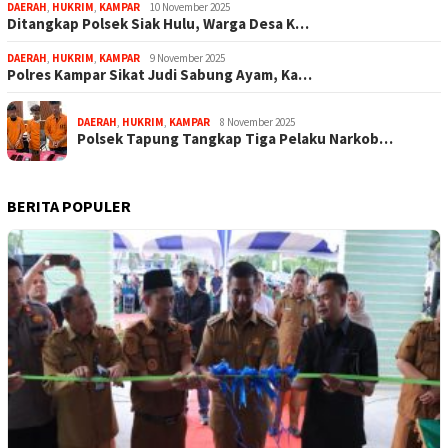
DAERAH
,
HUKRIM
,
KAMPAR
10 November 2025
Ditangkap Polsek Siak Hulu, Warga Desa K…
DAERAH
,
HUKRIM
,
KAMPAR
9 November 2025
Polres Kampar Sikat Judi Sabung Ayam, Ka…
DAERAH
,
HUKRIM
,
KAMPAR
8 November 2025
Polsek Tapung Tangkap Tiga Pelaku Narkob…
BERITA POPULER