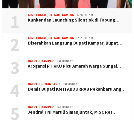
1
ADVETORIAL
,
DAERAH
,
KAMPAR
4697 Dilihat
Kunker dan Launching Silontiok di Tapung…
2
ADVETORIAL
,
DAERAH
,
KAMPAR
2029 Dilihat
Diserahkan Langsung Bupati Kampar, Bupat…
3
DAERAH
,
KAMPAR
1683 Dilihat
Arogansi PT KKU Picu Amarah Warga Sungai…
4
DAERAH
,
PEKANBARU
1680 Dilihat
Demis Bupati KMTI ABDURRAB Pekanbaru Ang…
5
DAERAH
,
KAMPAR
1479 Dilihat
Jendral TNI Maruli Simanjuntak, M.SC Res…