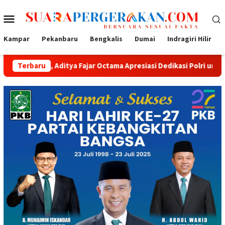
Loncat
Menu
ke
konten
Mobile
Kampar
Pekanbaru
Bengkalis
Dumai
Indragiri Hilir
itya Fajar Octama Apresiasi Dedikasi Polri untuk Masyarakat
Terbaru