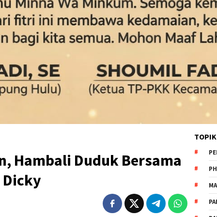
TOPIK
PE
n, Hambali Duduk Bersama
PH
y Dicky
MA
PA