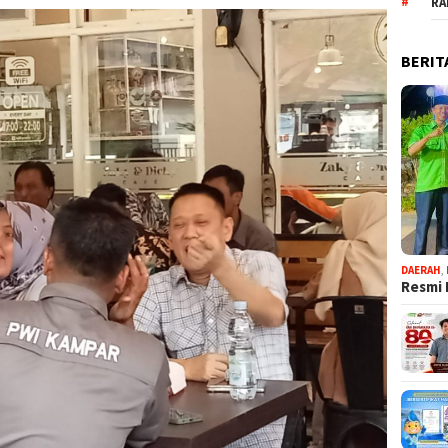
RA
BERIT
DAERAH
,
Resmi 