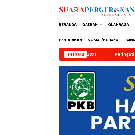
Loncat
ke
konten
BERANDA
DAERAH
OLAHRAGA
PENDIDIKAN
SOSIAL/BUDAYA
LAIN
6–2031
Peringati HUT Bhayangkara ke-80, Aditya Fajar Oc
Terbaru