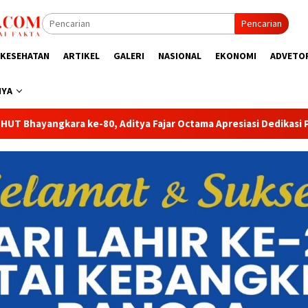
Pencarian
KESEHATAN
ARTIKEL
GALERI
NASIONAL
EKONOMI
ADVETO
NYA
tama Apresiasi Dedikasi Polri untuk Masyarakat
Tak Sekad