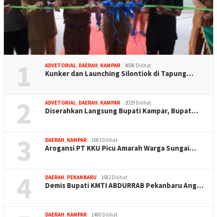
1
ADVETORIAL
,
DAERAH
,
KAMPAR
4698 Dilihat
Kunker dan Launching Silontiok di Tapung…
2
ADVETORIAL
,
DAERAH
,
KAMPAR
2029 Dilihat
Diserahkan Langsung Bupati Kampar, Bupat…
3
DAERAH
,
KAMPAR
1683 Dilihat
Arogansi PT KKU Picu Amarah Warga Sungai…
4
DAERAH
,
PEKANBARU
1682 Dilihat
Demis Bupati KMTI ABDURRAB Pekanbaru Ang…
DAERAH
,
KAMPAR
1480 Dilihat