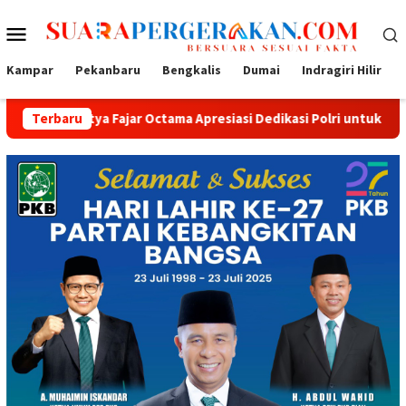
Loncat
Menu
ke
konten
Mobile
Kampar
Pekanbaru
Bengkalis
Dumai
Indragiri Hilir
Fajar Octama Apresiasi Dedikasi Polri untuk Masyarakat
Terbaru
T