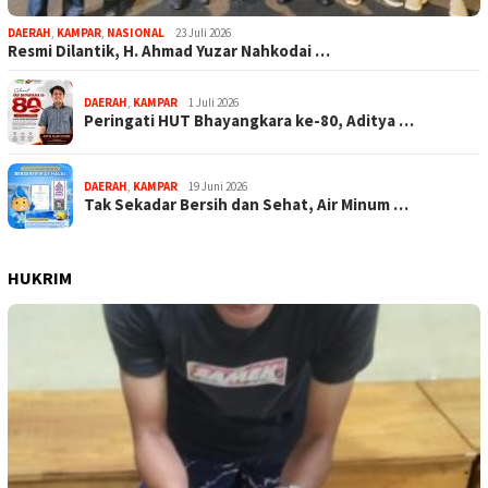
DAERAH
,
KAMPAR
,
NASIONAL
23 Juli 2026
Resmi Dilantik, H. Ahmad Yuzar Nahkodai …
DAERAH
,
KAMPAR
1 Juli 2026
Peringati HUT Bhayangkara ke-80, Aditya …
DAERAH
,
KAMPAR
19 Juni 2026
Tak Sekadar Bersih dan Sehat, Air Minum …
HUKRIM