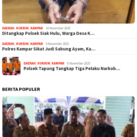
DAERAH
,
HUKRIM
,
KAMPAR
10 November 2025
Ditangkap Polsek Siak Hulu, Warga Desa K…
DAERAH
,
HUKRIM
,
KAMPAR
9 November 2025
Polres Kampar Sikat Judi Sabung Ayam, Ka…
DAERAH
,
HUKRIM
,
KAMPAR
8 November 2025
Polsek Tapung Tangkap Tiga Pelaku Narkob…
BERITA POPULER