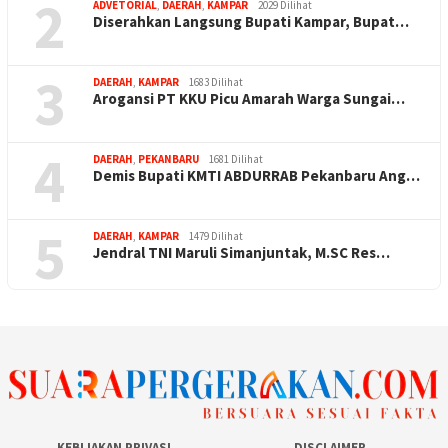
2
ADVETORIAL
,
DAERAH
,
KAMPAR
2029 Dilihat
Diserahkan Langsung Bupati Kampar, Bupat…
3
DAERAH
,
KAMPAR
1683 Dilihat
Arogansi PT KKU Picu Amarah Warga Sungai…
4
DAERAH
,
PEKANBARU
1681 Dilihat
Demis Bupati KMTI ABDURRAB Pekanbaru Ang…
5
DAERAH
,
KAMPAR
1479 Dilihat
Jendral TNI Maruli Simanjuntak, M.SC Res…
KEBIJAKAN PRIVASI
DISCLAIMER