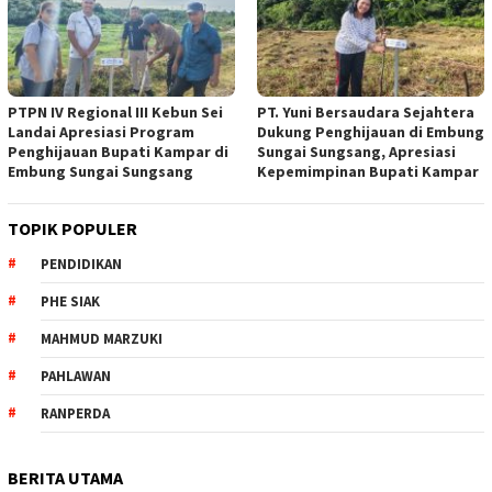
PTPN IV Regional III Kebun Sei
PT. Yuni Bersaudara Sejahtera
Landai Apresiasi Program
Dukung Penghijauan di Embung
Penghijauan Bupati Kampar di
Sungai Sungsang, Apresiasi
Embung Sungai Sungsang
Kepemimpinan Bupati Kampar ‎
TOPIK POPULER
PENDIDIKAN
PHE SIAK
MAHMUD MARZUKI
PAHLAWAN
RANPERDA
BERITA UTAMA