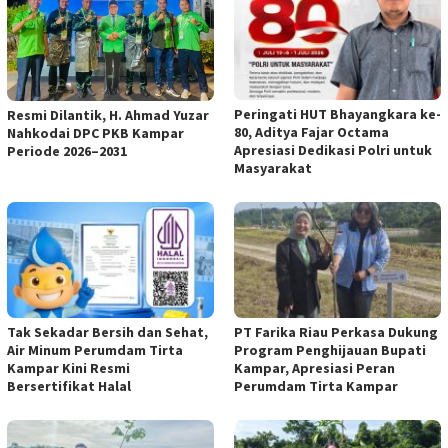
Peringati HUT Bhayangkara ke-
Resmi Dilantik, H. Ahmad Yuzar
80, Aditya Fajar Octama
Nahkodai DPC PKB Kampar
Apresiasi Dedikasi Polri untuk
Periode 2026–2031
Masyarakat
Tak Sekadar Bersih dan Sehat,
PT Farika Riau Perkasa Dukung
Air Minum Perumdam Tirta
Program Penghijauan Bupati
Kampar Kini Resmi
Kampar, Apresiasi Peran
Bersertifikat Halal
Perumdam Tirta Kampar