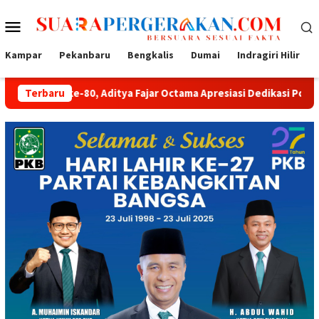
Loncat
Menu
ke
konten
Mobile
Kampar
Pekanbaru
Bengkalis
Dumai
Indragiri Hilir
0, Aditya Fajar Octama Apresiasi Dedikasi Polri untuk Masyaraka
Terbaru