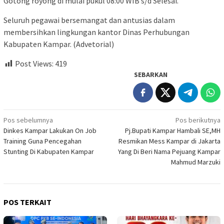
Gotong royong di mulai pukul 08:00 WIB s/d Selesai.
Seluruh pegawai bersemangat dan antusias dalam
membersihkan lingkungan kantor Dinas Perhubungan
Kabupaten Kampar. (Advetorial)
Post Views:
419
SEBARKAN
Navigasi
Pos sebelumnya
Pos berikutnya
Dinkes Kampar Lakukan On Job
Pj.Bupati Kampar Hambali SE,MH
pos
Training Guna Pencegahan
Resmikan Mess Kampar di Jakarta
Stunting Di Kabupaten Kampar
Yang Di Beri Nama Pejuang Kampar
Mahmud Marzuki
POS TERKAIT