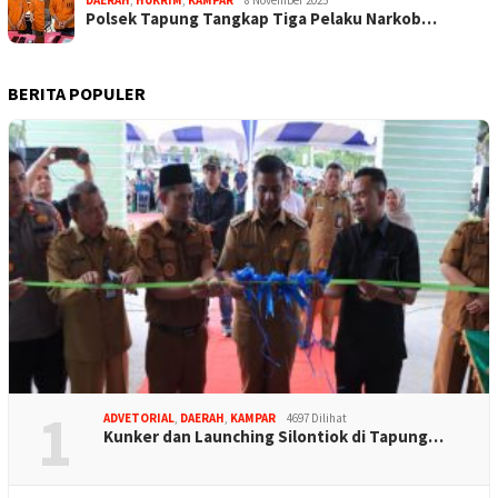
DAERAH
,
HUKRIM
,
KAMPAR
8 November 2025
Polsek Tapung Tangkap Tiga Pelaku Narkob…
BERITA POPULER
1
ADVETORIAL
,
DAERAH
,
KAMPAR
4697 Dilihat
Kunker dan Launching Silontiok di Tapung…