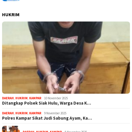
HUKRIM
DAERAH
,
HUKRIM
,
KAMPAR
10 November 2025
Ditangkap Polsek Siak Hulu, Warga Desa K…
DAERAH
,
HUKRIM
,
KAMPAR
9 November 2025
Polres Kampar Sikat Judi Sabung Ayam, Ka…