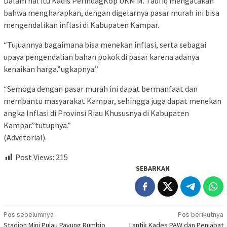
Dalam hal itu Kadis PerindagKop UKM M. Taufiq mengatakan
bahwa mengharapkan, dengan digelarnya pasar murah ini bisa
mengendalikan inflasi di Kabupaten Kampar.
“Tujuannya bagaimana bisa menekan inflasi, serta sebagai
upaya pengendalian bahan pokok di pasar karena adanya
kenaikan harga.”ugkapnya.”
“Semoga dengan pasar murah ini dapat bermanfaat dan
membantu masyarakat Kampar, sehingga juga dapat menekan
angka Inflasi di Provinsi Riau Khususnya di Kabupaten
Kampar.”tutupnya.”
(Advetorial).
Post Views:
215
SEBARKAN
Navigasi
Pos sebelumnya
Pos berikutnya
Stadion Mini Pulau Payung Rumbio
Lantik Kades PAW dan Penjabat